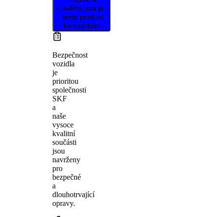
ověřte, zda je
tento produkt
kompatibilní.
Bezpečnost
vozidla
je
prioritou
společnosti
SKF
a
naše
vysoce
kvalitní
součásti
jsou
navrženy
pro
bezpečné
a
dlouhotrvající
opravy.