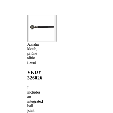
Axiální
kloub,
příčné
táhlo
řízení
VKDY
326026
It
includes
an
integrated
ball
joint