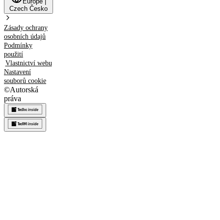
Europe
|
Czech
Česko
Zásady ochrany
osobních údajů
Podmínky
použití
Vlastnictví webu
Nastavení
souborů cookie
©
Autorská
práva