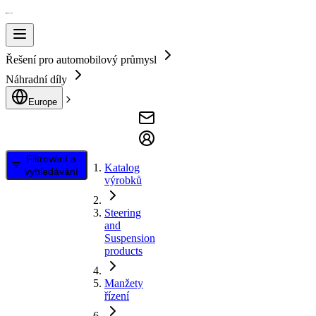
Řešení pro automobilový průmysl
Náhradní díly
Europe
Filtrování a
Katalog
vyhledávání
výrobků
Steering
and
Suspension
products
Manžety
řízení