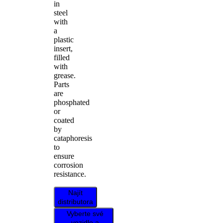
in
steel
with
a
plastic
insert,
filled
with
grease.
Parts
are
phosphated
or
coated
by
cataphoresis
to
ensure
corrosion
resistance.
Najít
distributora
Vyberte své
vozidlo a