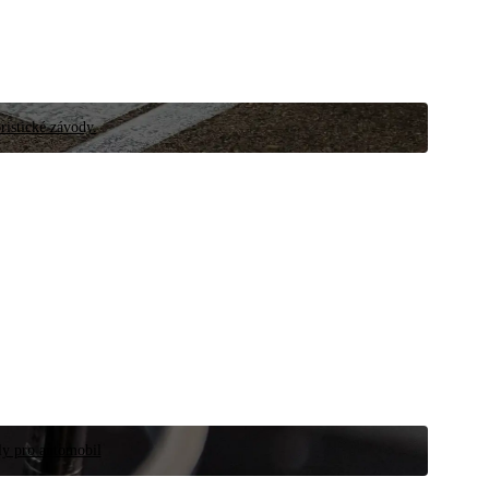
ristické závody.
íly pro automobil