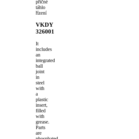
příčné
táhlo
řízení
VKDY
326001
It
includes
an
integrated
ball
joint
in
steel
with
a
plastic
insert,
filled
with
grease.
Parts
are
phosphated