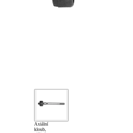
Axiální
kloub,