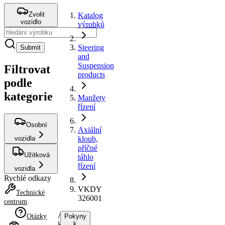
Zvolit
Katalog
vozidlo
výrobků
Steering
Submit
and
Suspension
Filtrovat
products
podle
kategorie
Manžety
řízení
Osobní
Axiální
vozidla
kloub,
příčné
Užitková
táhlo
řízení
vozidla
Rychlé odkazy
VKDY
Technické
326001
centrum
Axiální
Otázky
Pokyny
kloub,
k