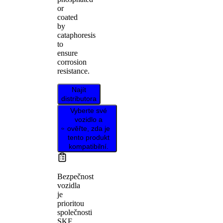
or
coated
by
cataphoresis
to
ensure
corrosion
resistance.
Najít
distributora
Vyberte své
vozidlo a
ověřte, zda je
tento produkt
kompatibilní.
Bezpečnost
vozidla
je
prioritou
společnosti
SKF