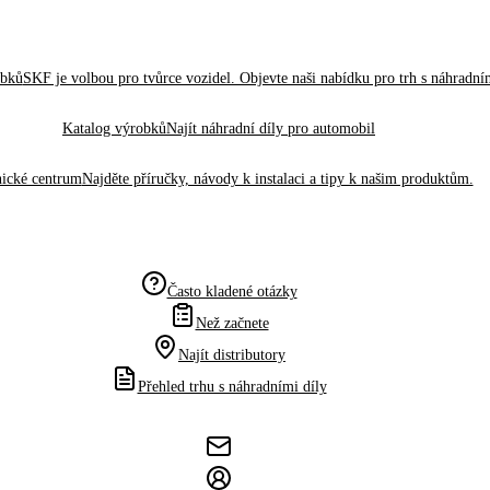
obků
SKF je volbou pro tvůrce vozidel. Objevte naši nabídku pro trh s náhradním
Katalog výrobků
Najít náhradní díly pro automobil
ické centrum
Najděte příručky, návody k instalaci a tipy k našim produktům.
Často kladené otázky
Než začnete
Najít distributory
Přehled trhu s náhradními díly