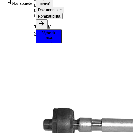
Než začnete
opravě
příčné
táhlo
Dokumentace
řízení
Kompatibilita
VKDY
Vyberte
326001
své
vozidlo a
získejte
pokyny k
opravě