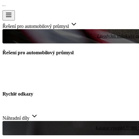
Řešení pro automobilový průmysl
Závody
Jen málokteré pr
Řešení pro automobilový průmysl
Rychlé odkazy
Náhradní díly
Katalog výrobků
20 000 