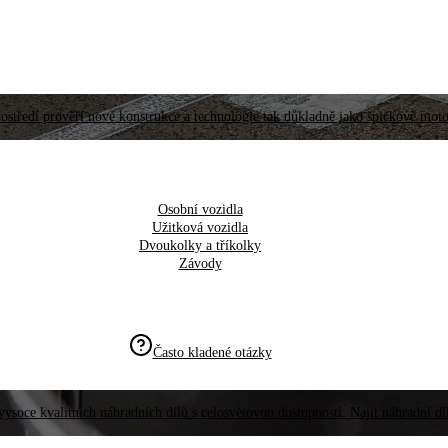
ostředí prověří nové konstrukce a technologie tak důkladně jako špičkové moto
Osobní vozidla
Užitková vozidla
Dvoukolky a tříkolky
Závody
Často kladené otázky
vysoce kvalitních náhradních dílů s celosvětovou dostupností. Najít náhradní d