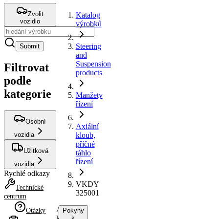
Zvolit
Katalog
vozidlo
výrobků
Steering
Submit
and
Suspension
Filtrovat
products
podle
kategorie
Manžety
řízení
Osobní
Axiální
vozidla
kloub,
příčné
Užitková
táhlo
řízení
vozidla
Rychlé odkazy
VKDY
Technické
325001
centrum
Axiální
Otázky
Pokyny
kloub,
k