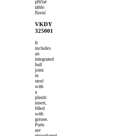
příčné
táhlo
řízení
VKDY
325001
It
includes
an
integrated
ball
joint
in
steel
with
a
plastic
insert,
filled
with
grease.
Parts
are
phosphated