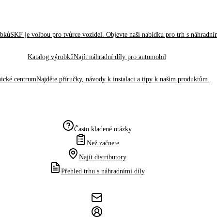
obků
SKF je volbou pro tvůrce vozidel. Objevte naši nabídku pro trh s náhradním
Katalog výrobků
Najít náhradní díly pro automobil
ické centrum
Najděte příručky, návody k instalaci a tipy k našim produktům.
Často kladené otázky
Než začnete
Najít distributory
Přehled trhu s náhradními díly