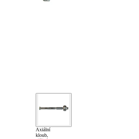
Axiální
kloub,