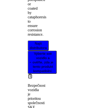
or
coated
by
cataphoresis
to
ensure
corrosion
resistance.
Najít
distributora
Vyberte své
vozidlo a
ověřte, zda je
tento produkt
kompatibilní.
Bezpečnost
vozidla
je
prioritou
společnosti
SKF