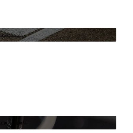
ristické závody.
íly pro automobil