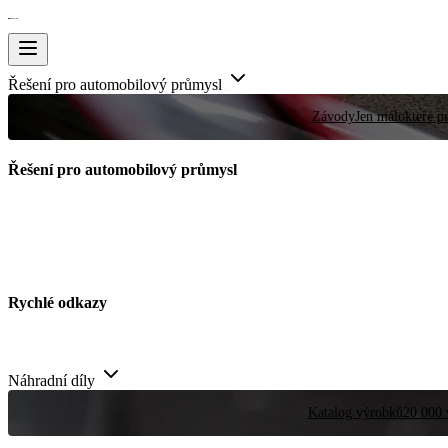
Řešení pro automobilový průmysl
Závody
Jen málokteré pr
Řešení pro automobilový průmysl
Rychlé odkazy
Náhradní díly
Katalog výrobků
20 000 