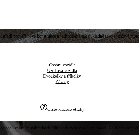
ostředí prověří nové konstrukce a technologie tak důkladně jako špičkové moto
Osobní vozidla
Užitková vozidla
Dvoukolky a tříkolky
Závody
Často kladené otázky
vysoce kvalitních náhradních dílů s celosvětovou dostupností. Najít náhradní d