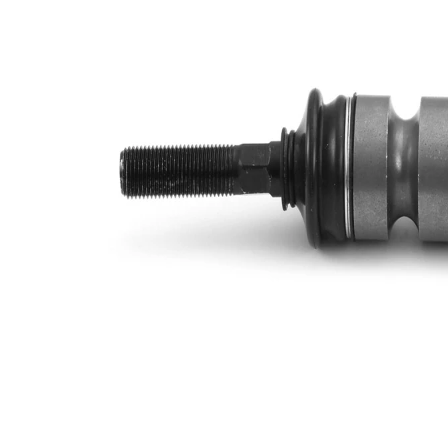
Doplňkový
se
výrobek/
syntetickým
doplňkové
tukem
info
Rozměr
M14 x
závitu 1
1,5LHT