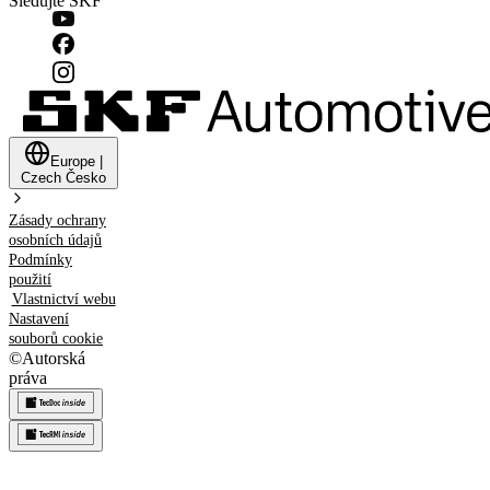
Sledujte SKF
Europe
|
Czech
Česko
Zásady ochrany
osobních údajů
Podmínky
použití
Vlastnictví webu
Nastavení
souborů cookie
©
Autorská
práva