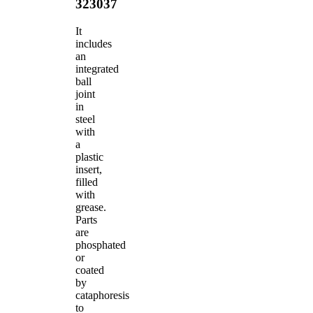
323037
It
includes
an
integrated
ball
joint
in
steel
with
a
plastic
insert,
filled
with
grease.
Parts
are
phosphated
or
coated
by
cataphoresis
to