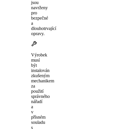
jsou
navrženy
pro
bezpečné
a
dlouhotrvající
opravy.
Výrobek
musí
být
instalován
zkušeným
mechanikem
za
použití
správného
nářadí
a
v
přísném
souladu
s