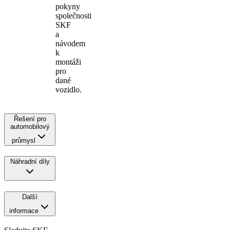
pokyny
společnosti
SKF
a
návodem
k
montáži
pro
dané
vozidlo.
Řešení pro
automobilový
průmysl
Náhradní díly
Další
informace