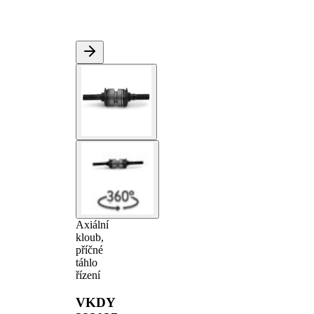
Axiální
kloub,
příčné
táhlo
řízení
VKDY