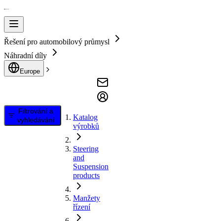
Řešení pro automobilový průmysl
Náhradní díly
Europe
Filtrování a
Katalog
vyhledávání
výrobků
Steering
and
Suspension
products
Manžety
řízení