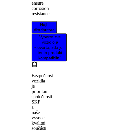
ensure
corrosion
resistance.
Najít
distributora
Vyberte své
vozidlo a
ověřte, zda je
tento produkt
kompatibilní.
Bezpečnost
vozidla
je
prioritou
společnosti
SKF
a
naše
vysoce
kvalitní
součásti