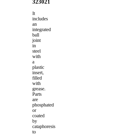
323021
It
includes
an
integrated
ball
joint
in
steel
with
a
plastic
insert,
filled
with
grease.
Parts
are
phosphated
or
coated
by
cataphoresis
to