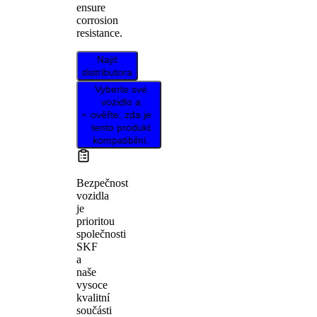
ensure
corrosion
resistance.
Najít
distributora
Vyberte své
vozidlo a
ověřte, zda je
tento produkt
kompatibilní.
Bezpečnost
vozidla
je
prioritou
společnosti
SKF
a
naše
vysoce
kvalitní
součásti