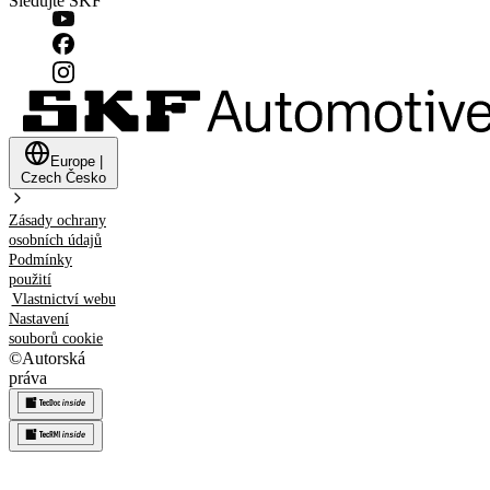
Sledujte SKF
Europe
|
Czech
Česko
Zásady ochrany
osobních údajů
Podmínky
použití
Vlastnictví webu
Nastavení
souborů cookie
©
Autorská
práva