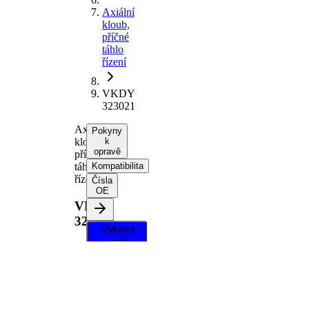
Axiální
kloub,
příčné
táhlo
řízení
VKDY
323021
Axiální
Pokyny
kloub,
k
opravě
příčné
táhlo
Kompatibilita
řízení
Čísla
OE
VKDY
323021
Vyberte
své
vozidlo a
získejte
pokyny k
opravě