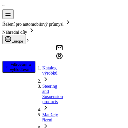
Řešení pro automobilový průmysl
Náhradní díly
Europe
Filtrování a
Katalog
vyhledávání
výrobků
Steering
and
Suspension
products
Manžety
řízení