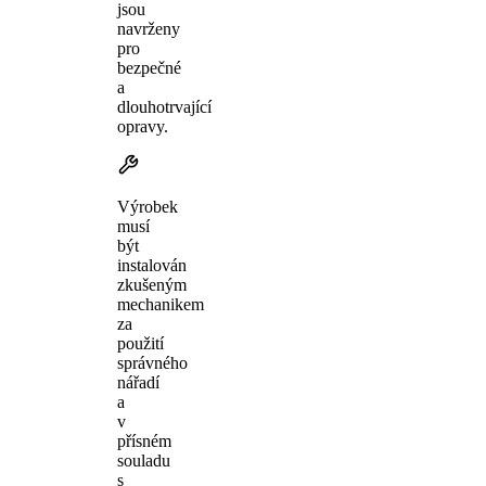
jsou
navrženy
pro
bezpečné
a
dlouhotrvající
opravy.
Výrobek
musí
být
instalován
zkušeným
mechanikem
za
použití
správného
nářadí
a
v
přísném
souladu
s