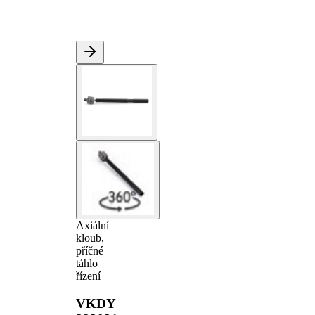
Axiální
kloub,
příčné
táhlo
řízení
VKDY