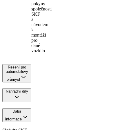
pokyny
společnosti
SKF
a
návodem
k
montáži
pro
dané
vozidlo.
Řešení pro
automobilový
průmysl
Náhradní díly
Další
informace