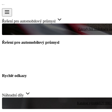
Řešení pro automobilový průmysl
Závody
Jen málokteré pr
Řešení pro automobilový průmysl
Rychlé odkazy
Náhradní díly
Katalog výrobků
20 000 