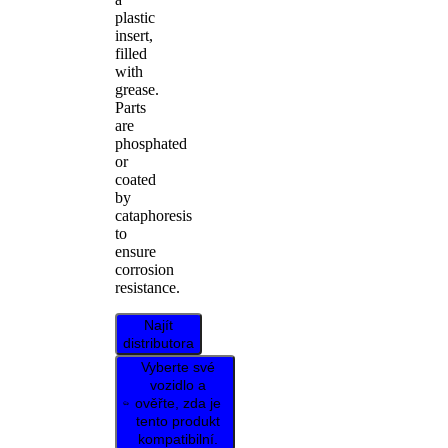
plastic
insert,
filled
with
grease.
Parts
are
phosphated
or
coated
by
cataphoresis
to
ensure
corrosion
resistance.
Najít
distributora
Vyberte své
vozidlo a
ověřte, zda je
tento produkt
kompatibilní.