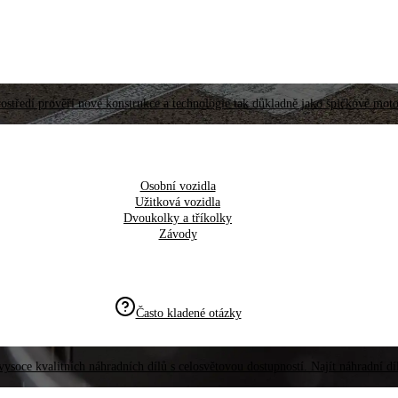
ostředí prověří nové konstrukce a technologie tak důkladně jako špičkové moto
Osobní vozidla
Užitková vozidla
Dvoukolky a tříkolky
Závody
Často kladené otázky
vysoce kvalitních náhradních dílů s celosvětovou dostupností. Najít náhradní d