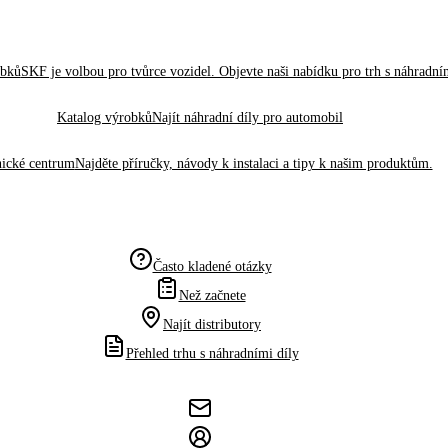
obků
SKF je volbou pro tvůrce vozidel. Objevte naši nabídku pro trh s náhradním
Katalog výrobků
Najít náhradní díly pro automobil
ické centrum
Najděte příručky, návody k instalaci a tipy k našim produktům.
Často kladené otázky
Než začnete
Najít distributory
Přehled trhu s náhradními díly