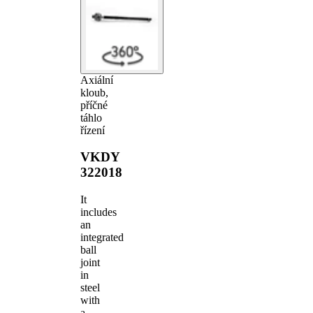
Axiální
kloub,
příčné
táhlo
řízení
VKDY
322018
It
includes
an
integrated
ball
joint
in
steel
with
a