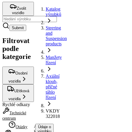
Zvolit
Katalog
vozidlo
výrobků
Steering
Submit
and
Suspension
Filtrovat
products
podle
kategorie
Manžety
řízení
Osobní
Axiální
vozidla
kloub,
příčné
Užitková
táhlo
řízení
vozidla
Rychlé odkazy
VKDY
Technické
322018
centrum
Axiální
Otázky
Údaje o
kloub,
výrobku