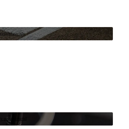
ristické závody.
íly pro automobil