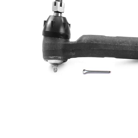
závitu
1,5LHT
Doplňkový
se
výrobek/
syntetickým
doplňkové
tukem
info
párová
VKDY
čísla
318906
výrobku