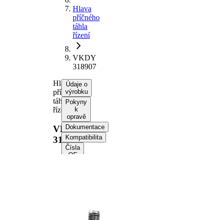
Hlava
příčného
táhla
řízení
VKDY
318907
Hlava
Údaje o
příčného
výrobku
táhla
Pokyny
řízení
k
opravě
Dokumentace
VKDY
Kompatibilita
318907
Čísla
OE
Informace o výrobku
Vlastnost
Hodnota
Délka
242 mm
Velikost
M24 x