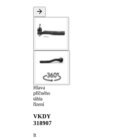
Hlava
příčného
táhla
řízení
VKDY
318907
It