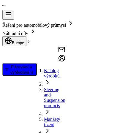
Řešení pro automobilový průmysl
Náhradní díly
Europe
Filtrování a
Katalog
vyhledávání
výrobků
Steering
and
Suspension
products
Manžety
řízení