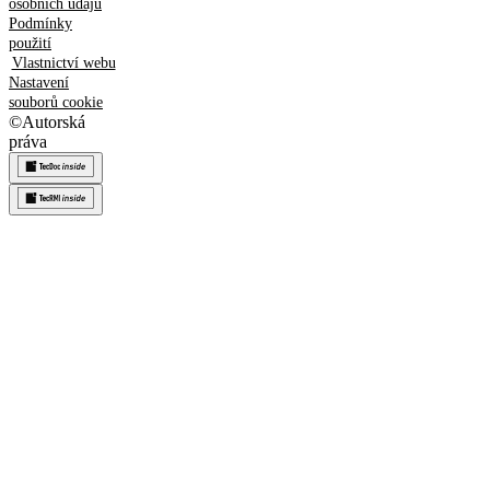
osobních údajů
Podmínky
použití
Vlastnictví webu
Nastavení
souborů cookie
©
Autorská
práva