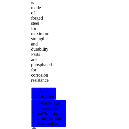
is
made
of
forged
steel
for
maximum
strength
and
durability
Parts
are
phosphated
for
corrosion
resistance
Najít
distributora
Vyberte své
vozidlo a
ověřte, zda je
tento produkt
kompatibilní.