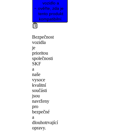
vozidlo a
ověřte, zda je
tento produkt
kompatibilní.
Bezpečnost
vozidla
je
prioritou
společnosti
SKF
a
naše
vysoce
kvalitní
součásti
jsou
navrženy
pro
bezpečné
a
dlouhotrvající
opravy.