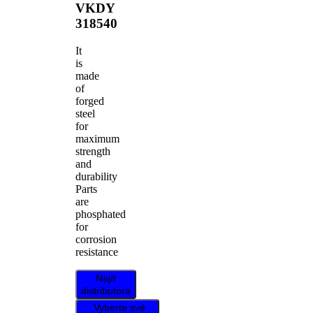
VKDY
318540
It
is
made
of
forged
steel
for
maximum
strength
and
durability
Parts
are
phosphated
for
corrosion
resistance
Najít
distributora
Vyberte své