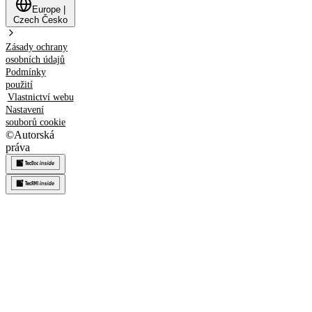
Europe
|
Czech
Česko
Zásady ochrany
osobních údajů
Podmínky
použití
Vlastnictví webu
Nastavení
souborů cookie
©
Autorská
práva