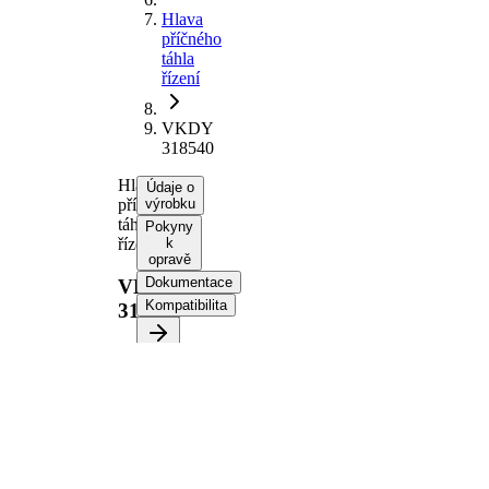
Hlava
příčného
táhla
řízení
VKDY
318540
Hlava
Údaje o
příčného
výrobku
táhla
Pokyny
řízení
k
opravě
Dokumentace
VKDY
Kompatibilita
318540
Informace o výrobku
Vlastnost
Hodnota
Doplňkový
se
výrobek/
syntetickým
doplňkové
tukem
info