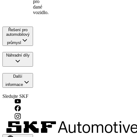
pro
dané
vozidlo.
Řešení pro
automobilový
průmysl
Náhradní díly
Další
informace
Sledujte SKF