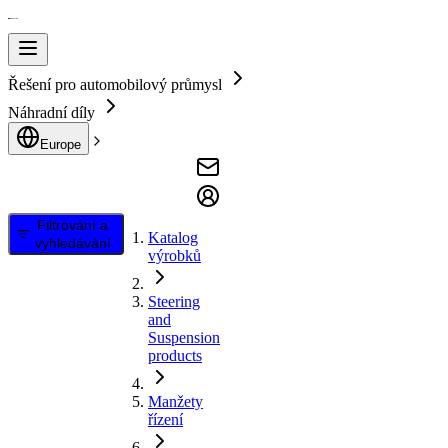
Řešení pro automobilový průmysl
Náhradní díly
Europe
Filtrování a
Katalog
vyhledávání
výrobků
Steering
and
Suspension
products
Manžety
řízení