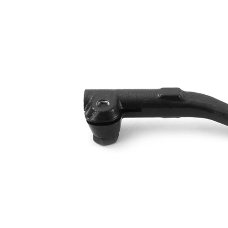
párová
VKDY
čísla
318539
výrobku