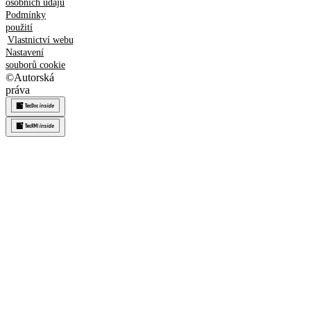
osobních údajů
Podmínky
použití
Vlastnictví webu
Nastavení
souborů cookie
©
Autorská
práva