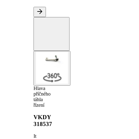
Hlava
příčného
táhla
řízení
VKDY
318537
It