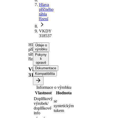
Hlava
příčného
táhla
řízení
VKDY
318537
Hlava
Údaje o
příčného
výrobku
táhla
Pokyny
řízení
k
opravě
Dokumentace
VKDY
Kompatibilita
318537
Informace o výrobku
Vlastnost
Hodnota
Doplňkový
se
výrobek/
syntetickým
doplňkové
tukem
info