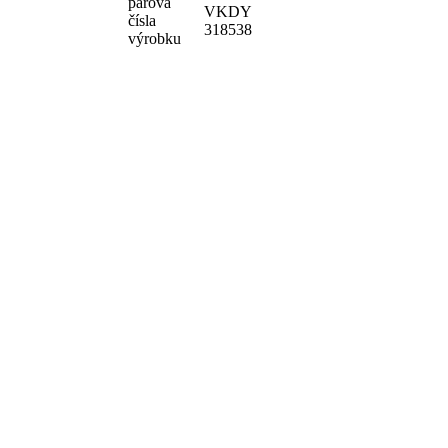
párová
VKDY
čísla
318538
výrobku