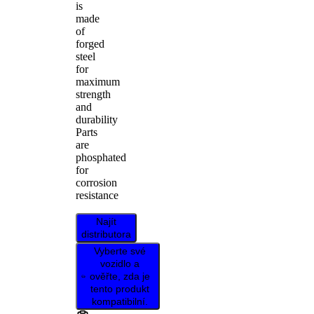
is
made
of
forged
steel
for
maximum
strength
and
durability
Parts
are
phosphated
for
corrosion
resistance
Najít
distributora
Vyberte své
vozidlo a
ověřte, zda je
tento produkt
kompatibilní.