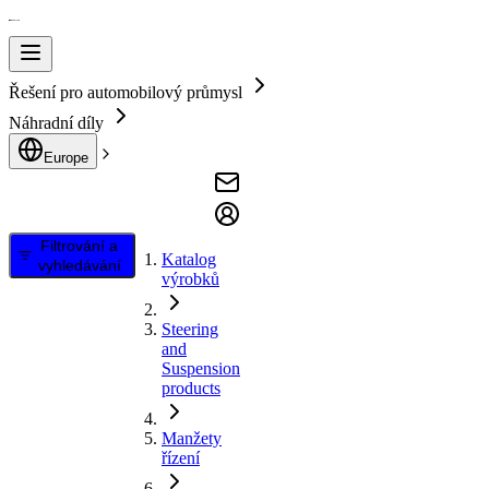
Řešení pro automobilový průmysl
Náhradní díly
Europe
Filtrování a
Katalog
vyhledávání
výrobků
Steering
and
Suspension
products
Manžety
řízení