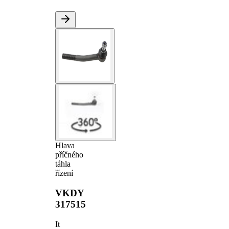
Hlava
příčného
táhla
řízení
VKDY
317515
It