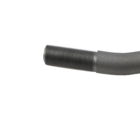
317514
výrobku