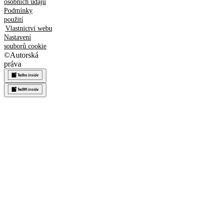
osobních údajů
Podmínky
použití
Vlastnictví webu
Nastavení
souborů cookie
©
Autorská
práva