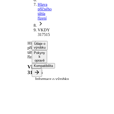
Hlava
příčného
táhla
řízení
VKDY
317515
Hlava
Údaje o
příčného
výrobku
táhla
Pokyny
řízení
k
opravě
Kompatibilita
VKDY
317515
Informace o výrobku
Vlastnost
Hodnota
Doplňkový
se
výrobek/
syntetickým
doplňkové
tukem
info
párová
VKDY
čísla