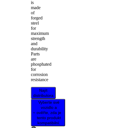
is
made
of
forged
steel
for
maximum
strength
and
durability
Parts
are
phosphated
for
corrosion
resistance
Najít
distributora
Vyberte své
vozidlo a
ověřte, zda je
tento produkt
kompatibilní.