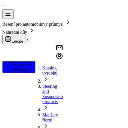
Řešení pro automobilový průmysl
Náhradní díly
Europe
Filtrování a
Katalog
vyhledávání
výrobků
Steering
and
Suspension
products
Manžety
řízení