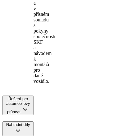
a
v
přísném
souladu
s
pokyny
společnosti
SKF
a
návodem
k
montáži
pro
dané
vozidlo.
Řešení pro
automobilový
průmysl
Náhradní díly