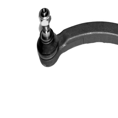
výrobek/
syntetickým
doplňkové
tukem
info
Rozměr
M12 x 1,75
závitu 1
párová
VKDY
čísla
316055
výrobku