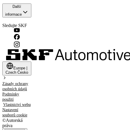
Další
informace
Sledujte SKF
Europe
|
Czech
Česko
Zásady ochrany
osobních údajů
Podmínky
použití
Vlastnictví webu
Nastavení
souborů cookie
©
Autorská
práva