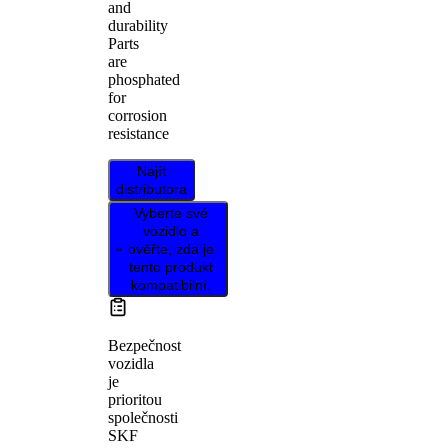
and
durability
Parts
are
phosphated
for
corrosion
resistance
Najít
distributora
Vyberte své
vozidlo a
ověřte, zda je
tento produkt
kompatibilní.
Bezpečnost
vozidla
je
prioritou
společnosti
SKF