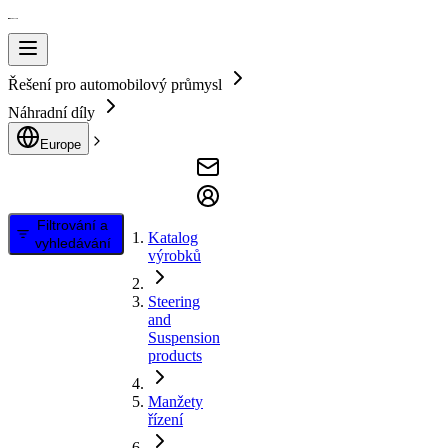
Řešení pro automobilový průmysl
Náhradní díly
Europe
Filtrování a
Katalog
vyhledávání
výrobků
Steering
and
Suspension
products
Manžety
řízení