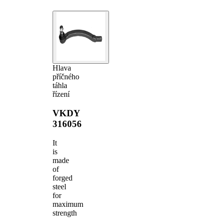
Hlava
příčného
táhla
řízení
VKDY
316056
It
is
made
of
forged
steel
for
maximum
strength