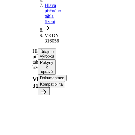
Hlava
příčného
táhla
řízení
VKDY
316056
Hlava
Údaje o
příčného
výrobku
táhla
Pokyny
řízení
k
opravě
Dokumentace
VKDY
Kompatibilita
316056
Informace o výrobku
Vlastnost
Hodnota
Délka
233 mm
Velikost
M14 x 2
závitu
Doplňkový
se