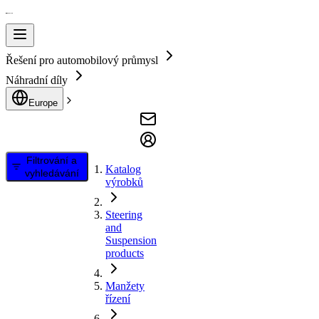
Řešení pro automobilový průmysl
Náhradní díly
Europe
Filtrování a
Katalog
vyhledávání
výrobků
Steering
and
Suspension
products
Manžety
řízení