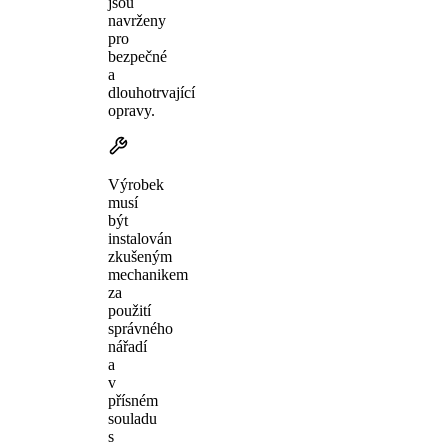
jsou
navrženy
pro
bezpečné
a
dlouhotrvající
opravy.
Výrobek
musí
být
instalován
zkušeným
mechanikem
za
použití
správného
nářadí
a
v
přísném
souladu
s