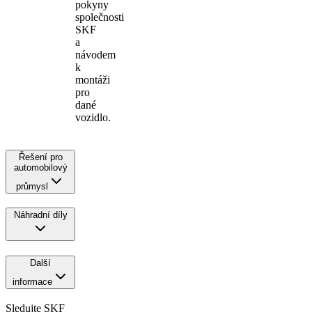
pokyny
společnosti
SKF
a
návodem
k
montáži
pro
dané
vozidlo.
Řešení pro
automobilový
průmysl
Náhradní díly
Další
informace
Sledujte SKF