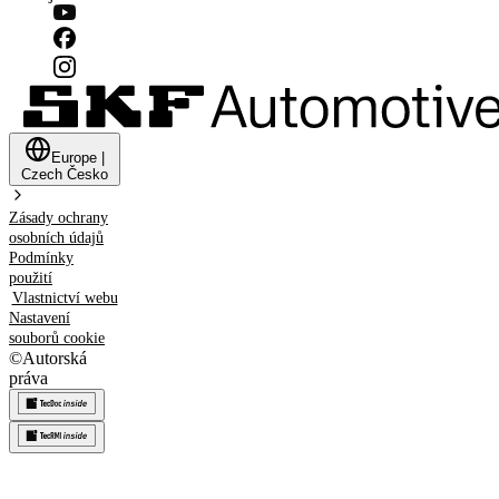
Europe
|
Czech
Česko
Zásady ochrany
osobních údajů
Podmínky
použití
Vlastnictví webu
Nastavení
souborů cookie
©
Autorská
práva