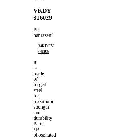
VKDY
316029
Po
nahrazení
VKDCV
06095
It
is
made
of
forged
steel
for
maximum
strength
and
durability
Parts
are
phosphated