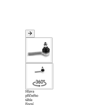
Hlava
příčného
táhla
řízení