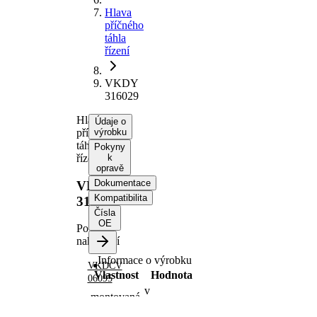
Hlava
příčného
táhla
řízení
VKDY
316029
Hlava
Údaje o
příčného
výrobku
táhla
Pokyny
řízení
k
opravě
Dokumentace
VKDY
Kompatibilita
316029
Čísla
OE
Po
nahrazení
Informace o výrobku
VKDCV
Vlastnost
Hodnota
06095
v
montovaná
přenosovém
strana
vedení