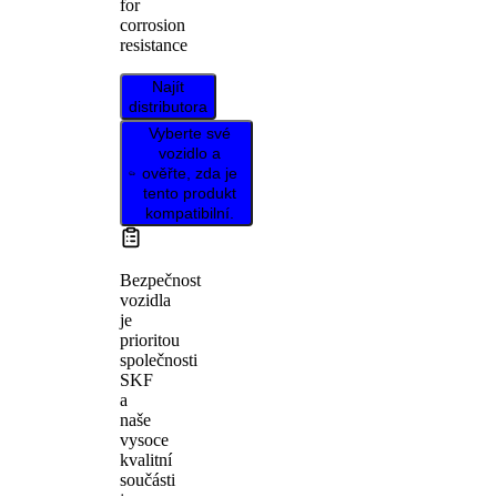
for
corrosion
resistance
Najít
distributora
Vyberte své
vozidlo a
ověřte, zda je
tento produkt
kompatibilní.
Bezpečnost
vozidla
je
prioritou
společnosti
SKF
a
naše
vysoce
kvalitní
součásti