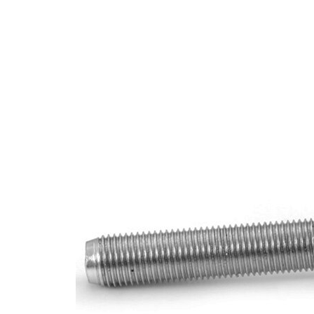
Délka
85 mm
Velikost
M14 x
závitu
1,5RHT
Doplňkový
se
výrobek/
syntetickým
doplňkové
tukem
info
párová
VKDY
čísla
316096
výrobku