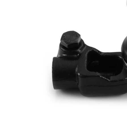
závitu
1,5LHT
Doplňkový
se
výrobek/
syntetickým
doplňkové
tukem
info
Rozměr
M12 x 1,25
závitu 1
párová
VKDY
čísla
315032
výrobku