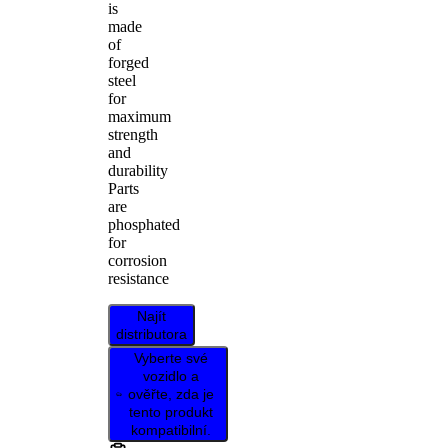
is
made
of
forged
steel
for
maximum
strength
and
durability
Parts
are
phosphated
for
corrosion
resistance
Najít
distributora
Vyberte své
vozidlo a
ověřte, zda je
tento produkt
kompatibilní.