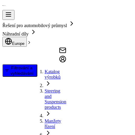
Řešení pro automobilový průmysl
Náhradní díly
Europe
Filtrování a
Katalog
vyhledávání
výrobků
Steering
and
Suspension
products
Manžety
řízení