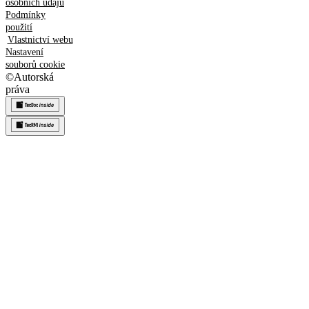
osobních údajů
Podmínky
použití
Vlastnictví webu
Nastavení
souborů cookie
©
Autorská
práva