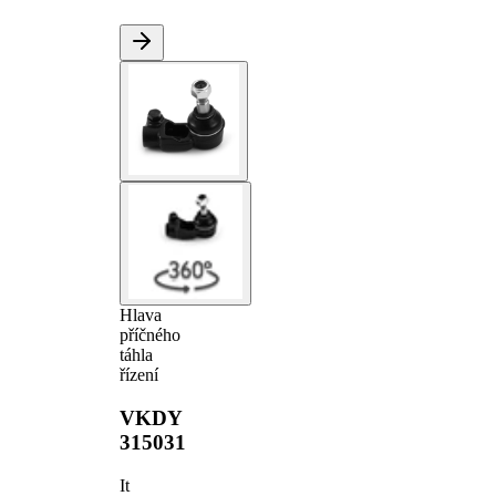
Hlava
příčného
táhla
řízení
VKDY
315031
It