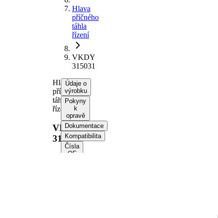
Hlava
příčného
táhla
řízení
VKDY
315031
Hlava
Údaje o
příčného
výrobku
táhla
Pokyny
řízení
k
opravě
Dokumentace
VKDY
Kompatibilita
315031
Čísla
OE
Informace o výrobku
Vlastnost
Hodnota
Délka
67 mm
Velikost
M16 x