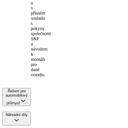
a
v
přísném
souladu
s
pokyny
společnosti
SKF
a
návodem
k
montáži
pro
dané
vozidlo.
Řešení pro
automobilový
průmysl
Náhradní díly