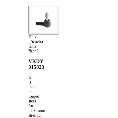
Hlava
příčného
táhla
řízení
VKDY
315023
It
is
made
of
forged
steel
for
maximum
strength