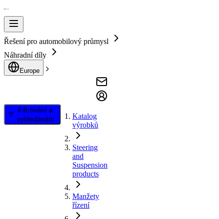
Řešení pro automobilový průmysl
Náhradní díly
Europe
Filtrování a
Katalog
vyhledávání
výrobků
Steering
and
Suspension
products
Manžety
řízení