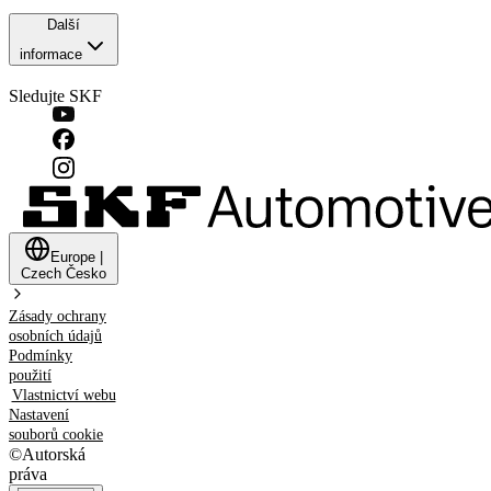
Další
informace
Sledujte SKF
Europe
|
Czech
Česko
Zásady ochrany
osobních údajů
Podmínky
použití
Vlastnictví webu
Nastavení
souborů cookie
©
Autorská
práva