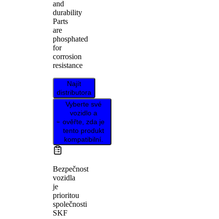
and
durability
Parts
are
phosphated
for
corrosion
resistance
Najít
distributora
Vyberte své
vozidlo a
ověřte, zda je
tento produkt
kompatibilní.
Bezpečnost
vozidla
je
prioritou
společnosti
SKF