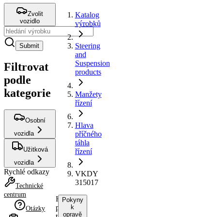
Zvolit
Katalog
vozidlo
výrobků
Steering
Submit
and
Suspension
Filtrovat
products
podle
kategorie
Manžety
řízení
Osobní
Hlava
vozidla
příčného
táhla
Užitková
řízení
vozidla
Rychlé odkazy
VKDY
315017
Technické
centrum
Hlava
Pokyny
příčného
k
Otázky
opravě
táhla