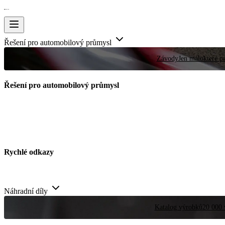
Řešení pro automobilový průmysl
Závody
Jen málokteré pr
Řešení pro automobilový průmysl
Rychlé odkazy
Náhradní díly
Katalog výrobků
20 000 