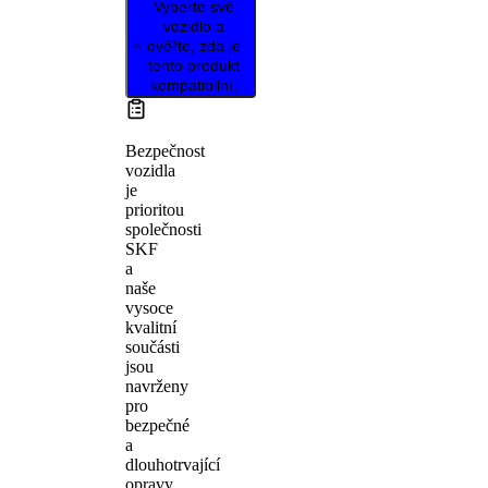
Vyberte své
vozidlo a
ověřte, zda je
tento produkt
kompatibilní.
Bezpečnost
vozidla
je
prioritou
společnosti
SKF
a
naše
vysoce
kvalitní
součásti
jsou
navrženy
pro
bezpečné
a
dlouhotrvající
opravy.