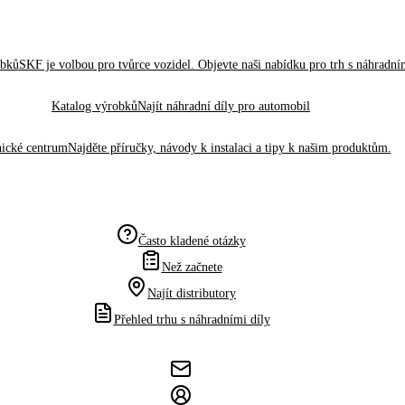
obků
SKF je volbou pro tvůrce vozidel. Objevte naši nabídku pro trh s náhradním
Katalog výrobků
Najít náhradní díly pro automobil
ické centrum
Najděte příručky, návody k instalaci a tipy k našim produktům.
Často kladené otázky
Než začnete
Najít distributory
Přehled trhu s náhradními díly