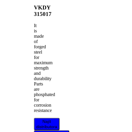
VKDY
315017
It
is
made
of
forged
steel
for
maximum
strength
and
durability
Parts
are
phosphated
for
corrosion
resistance
Najít
distributora