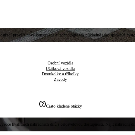
ostředí prověří nové konstrukce a technologie tak důkladně jako špičkové moto
Osobní vozidla
Užitková vozidla
Dvoukolky a tříkolky
Závody
Často kladené otázky
vysoce kvalitních náhradních dílů s celosvětovou dostupností. Najít náhradní d