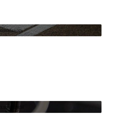
ristické závody.
íly pro automobil