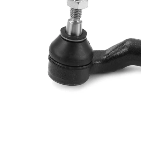
tukem
info
párová
VKDY
čísla
314026
výrobku