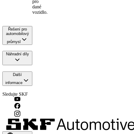
pro
dané
vozidlo.
Řešení pro
automobilový
průmysl
Náhradní díly
Další
informace
Sledujte SKF