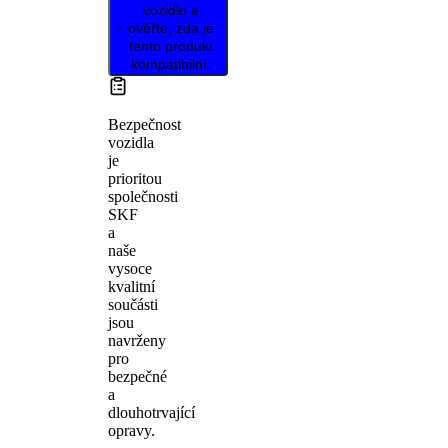
vozidlo a
ověřte, zda je
tento produkt
kompatibilní.
Bezpečnost
vozidla
je
prioritou
společnosti
SKF
a
naše
vysoce
kvalitní
součásti
jsou
navrženy
pro
bezpečné
a
dlouhotrvající
opravy.