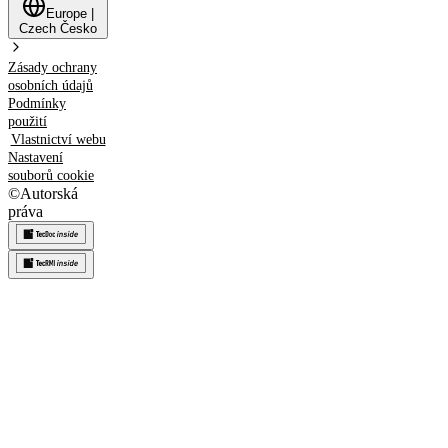
Europe
|
Czech
Česko
Zásady ochrany
osobních údajů
Podmínky
použití
Vlastnictví webu
Nastavení
souborů cookie
©
Autorská
práva