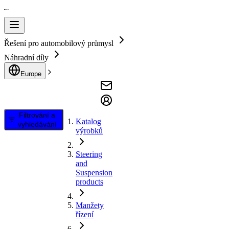
Řešení pro automobilový průmysl
Náhradní díly
Europe
Filtrování a
Katalog
vyhledávání
výrobků
Steering
and
Suspension
products
Manžety
řízení