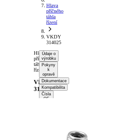
Hlava
příčného
táhla
řízení
VKDY
314025
Hlava
Údaje o
příčného
výrobku
táhla
Pokyny
řízení
k
opravě
Dokumentace
VKDY
Kompatibilita
314025
Čísla
OE
Informace o výrobku
Vlastnost
Hodnota
Doplňkový
se
výrobek/
syntetickým
doplňkové