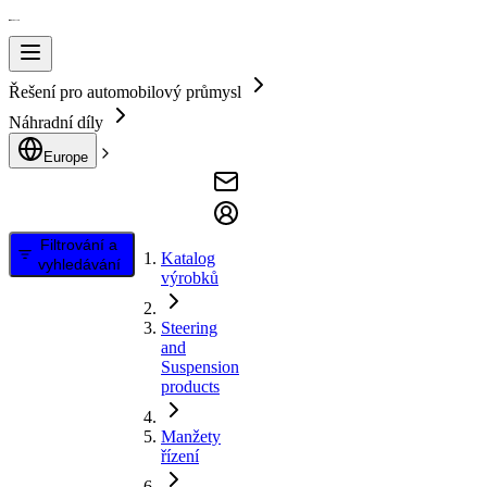
Řešení pro automobilový průmysl
Náhradní díly
Europe
Filtrování a
Katalog
vyhledávání
výrobků
Steering
and
Suspension
products
Manžety
řízení