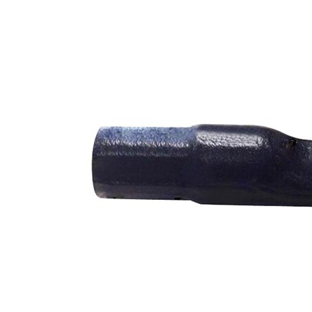
závit
mm
Vnější
M10 x 1,25
závit
mm
Vnější
82 mm
průměr
Doplňkový
se
výrobek/
syntetickým
doplňkové
tukem
info