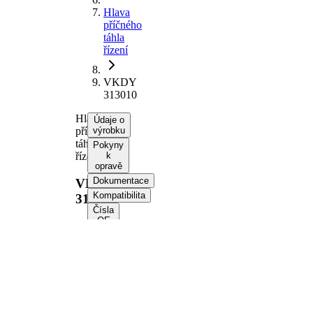
Hlava
příčného
táhla
řízení
VKDY
313010
Hlava
Údaje o
příčného
výrobku
táhla
Pokyny
řízení
k
opravě
Dokumentace
VKDY
Kompatibilita
313010
Čísla
OE
Informace o výrobku
Vlastnost
Hodnota
Délka
80 mm
Vnitřní
M14 x 1,5