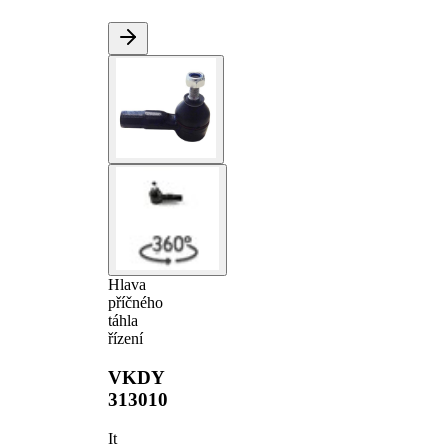
Hlava
příčného
táhla
řízení
VKDY
313010
It