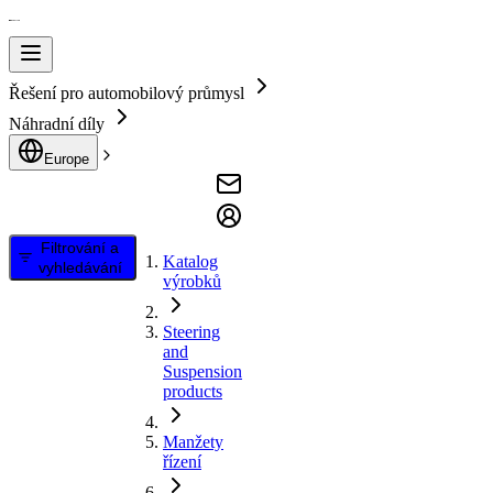
Řešení pro automobilový průmysl
Náhradní díly
Europe
Filtrování a
Katalog
vyhledávání
výrobků
Steering
and
Suspension
products
Manžety
řízení