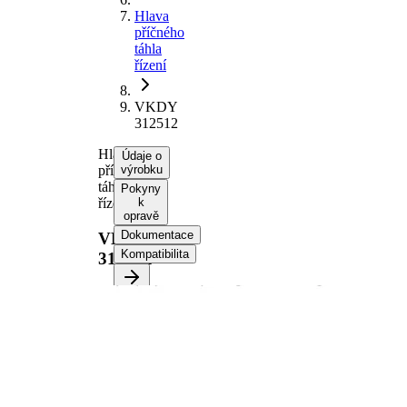
Hlava
příčného
táhla
řízení
VKDY
312512
Hlava
Údaje o
příčného
výrobku
táhla
Pokyny
řízení
k
opravě
Dokumentace
VKDY
Kompatibilita
312512
Informace o výrobku
Vlastnost
Hodnota
Délka
136 mm
Velikost
M12 x 1,75
závitu
Doplňkový
se