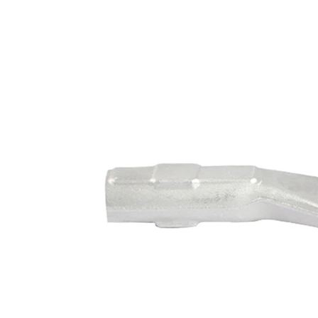
výrobek/
syntetickým
doplňkové
tukem
info
Rozměr
M14 x 1,5
závitu 1