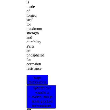
is
made
of
forged
steel
for
maximum
strength
and
durability
Parts
are
phosphated
for
corrosion
resistance
Najít
distributora
Vyberte své
vozidlo a
ověřte, zda je
tento produkt
kompatibilní.