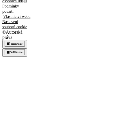
osobních údajů
Podmínky
použití
Vlastnictví webu
Nastavení
souborů cookie
©
Autorská
práva