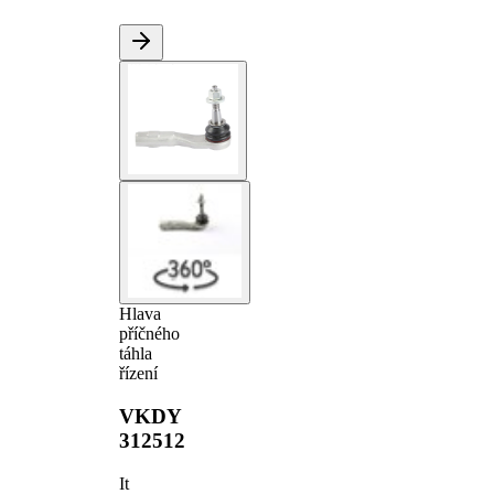
Hlava
příčného
táhla
řízení
VKDY
312512
It