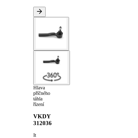
Hlava
příčného
táhla
řízení
VKDY
312036
It