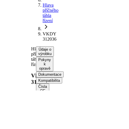
Hlava
příčného
táhla
řízení
VKDY
312036
Hlava
Údaje o
příčného
výrobku
táhla
Pokyny
řízení
k
opravě
Dokumentace
VKDY
Kompatibilita
312036
Čísla
OE
Informace o výrobku
Vlastnost
Hodnota
Délka
128 mm
Velikost
M12 x 1,5