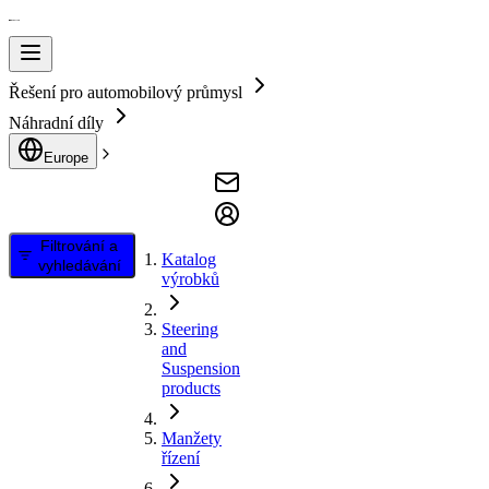
Řešení pro automobilový průmysl
Náhradní díly
Europe
Filtrování a
Katalog
vyhledávání
výrobků
Steering
and
Suspension
products
Manžety
řízení