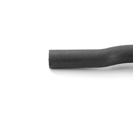
závitu
Doplňkový
se
výrobek/
syntetickým
doplňkové
tukem
info
Rozměr
M10 x 1,25
závitu 1
párová
VKDY
čísla
312037
výrobku