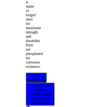
is
made
of
forged
steel
for
maximum
strength
and
durability
Parts
are
phosphated
for
corrosion
resistance
Najít
distributora
Vyberte své
vozidlo a
ověřte, zda je
tento produkt
kompatibilní.