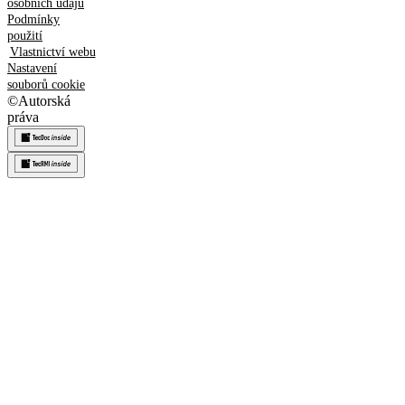
osobních údajů
Podmínky
použití
Vlastnictví webu
Nastavení
souborů cookie
©
Autorská
práva