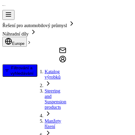
Řešení pro automobilový průmysl
Náhradní díly
Europe
Filtrování a
Katalog
vyhledávání
výrobků
Steering
and
Suspension
products
Manžety
řízení