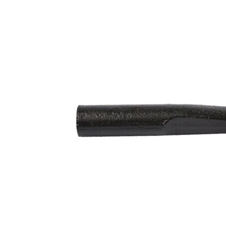
párová
VKDY
čísla
312019
výrobku