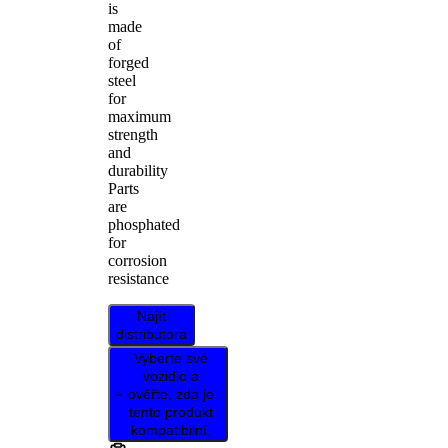
is
made
of
forged
steel
for
maximum
strength
and
durability
Parts
are
phosphated
for
corrosion
resistance
Najít
distributora
Vyberte své
vozidlo a
ověřte, zda je
tento produkt
kompatibilní.