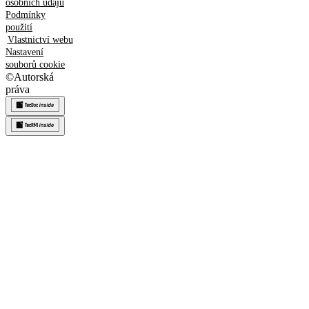
osobních údajů
Podmínky
použití
Vlastnictví webu
Nastavení
souborů cookie
©
Autorská
práva