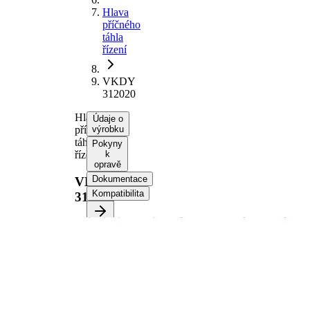
Hlava
příčného
táhla
řízení
VKDY
312020
Hlava
Údaje o
příčného
výrobku
táhla
Pokyny
řízení
k
opravě
Dokumentace
VKDY
Kompatibilita
312020
Informace o výrobku
Vlastnost
Hodnota
Doplňkový
se
výrobek/
syntetickým
doplňkové
tukem
info