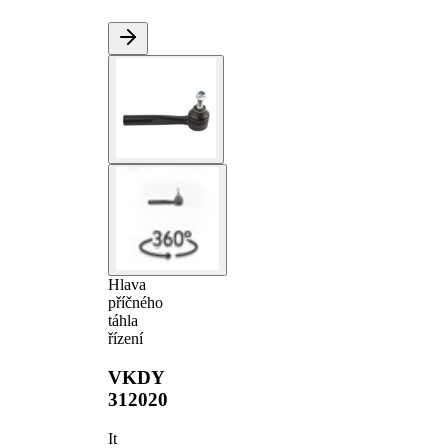
Hlava
příčného
táhla
řízení
VKDY
312020
It