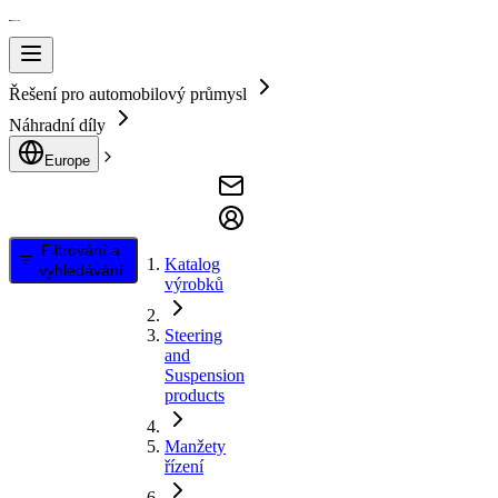
Řešení pro automobilový průmysl
Náhradní díly
Europe
Filtrování a
Katalog
vyhledávání
výrobků
Steering
and
Suspension
products
Manžety
řízení