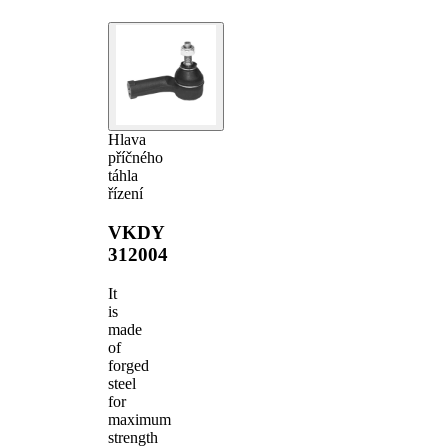
Hlava
příčného
táhla
řízení
VKDY
312004
It
is
made
of
forged
steel
for
maximum
strength