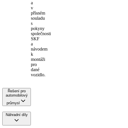
a
v
přísném
souladu
s
pokyny
společnosti
SKF
a
návodem
k
montáži
pro
dané
vozidlo.
Řešení pro
automobilový
průmysl
Náhradní díly