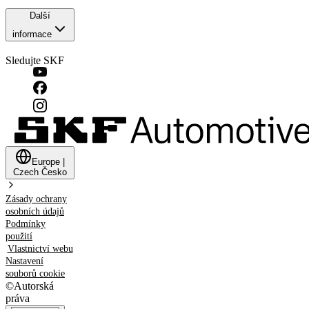
Další
informace
Sledujte SKF
Europe
|
Czech
Česko
Zásady ochrany
osobních údajů
Podmínky
použití
Vlastnictví webu
Nastavení
souborů cookie
©
Autorská
práva