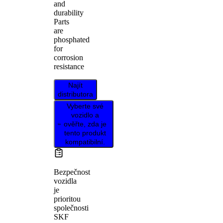
and
durability
Parts
are
phosphated
for
corrosion
resistance
Najít
distributora
Vyberte své
vozidlo a
ověřte, zda je
tento produkt
kompatibilní.
Bezpečnost
vozidla
je
prioritou
společnosti
SKF