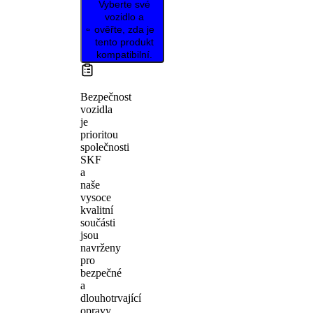
Vyberte své
vozidlo a
ověřte, zda je
tento produkt
kompatibilní.
Bezpečnost
vozidla
je
prioritou
společnosti
SKF
a
naše
vysoce
kvalitní
součásti
jsou
navrženy
pro
bezpečné
a
dlouhotrvající
opravy.