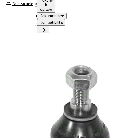
Pokyny
Než začnete
řízení
k
opravě
Dokumentace
VKDY
Kompatibilita
311063
Informace o výrobku
Vlastnost
Hodnota
Délka
92 mm
Vnitřní
M14 x 1,5
závit
mm
Vnější
M10 x 1
závit
mm
Doplňkový
se
výrobek/
syntetickým
doplňkové
tukem
info
párová
VKDY
čísla
311060
výrobku