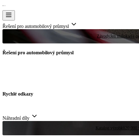
Řešení pro automobilový průmysl
Závody
Jen málokteré pr
Řešení pro automobilový průmysl
Rychlé odkazy
Náhradní díly
Katalog výrobků
20 000 