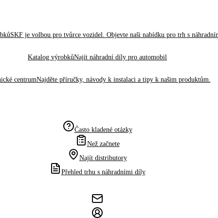
obků
SKF je volbou pro tvůrce vozidel. Objevte naši nabídku pro trh s náhradním
Katalog výrobků
Najít náhradní díly pro automobil
ické centrum
Najděte příručky, návody k instalaci a tipy k našim produktům.
Často kladené otázky
Než začnete
Najít distributory
Přehled trhu s náhradními díly