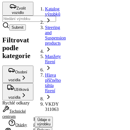
Zvolit
Katalog
vozidlo
výrobků
Steering
Submit
and
Suspension
Filtrovat
products
podle
kategorie
Manžety
řízení
Osobní
Hlava
vozidla
příčného
táhla
Užitková
řízení
vozidla
Rychlé odkazy
VKDY
311063
Technické
centrum
Hlava
Údaje o
příčného
výrobku
Otázky
táhla