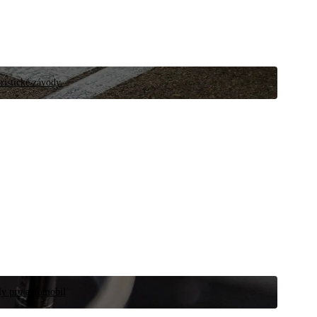
ristické závody.
íly pro automobil