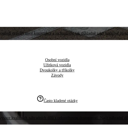
ostředí prověří nové konstrukce a technologie tak důkladně jako špičkové moto
Osobní vozidla
Užitková vozidla
Dvoukolky a tříkolky
Závody
Často kladené otázky
vysoce kvalitních náhradních dílů s celosvětovou dostupností. Najít náhradní d