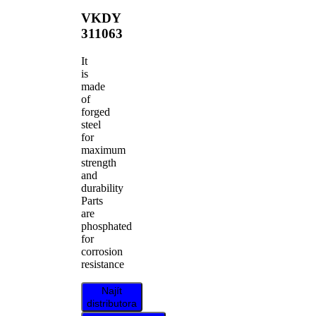
VKDY
311063
It
is
made
of
forged
steel
for
maximum
strength
and
durability
Parts
are
phosphated
for
corrosion
resistance
Najít
distributora