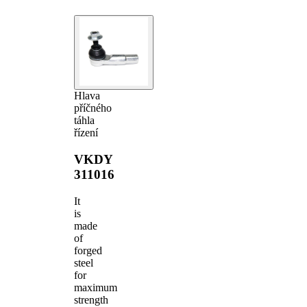
Hlava
příčného
táhla
řízení
VKDY
311016
It
is
made
of
forged
steel
for
maximum
strength