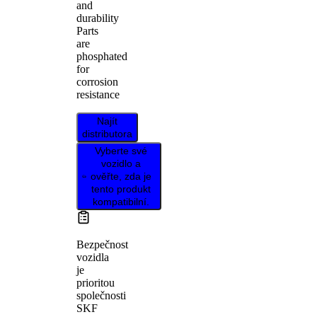
and
durability
Parts
are
phosphated
for
corrosion
resistance
Najít
distributora
Vyberte své
vozidlo a
ověřte, zda je
tento produkt
kompatibilní.
Bezpečnost
vozidla
je
prioritou
společnosti
SKF