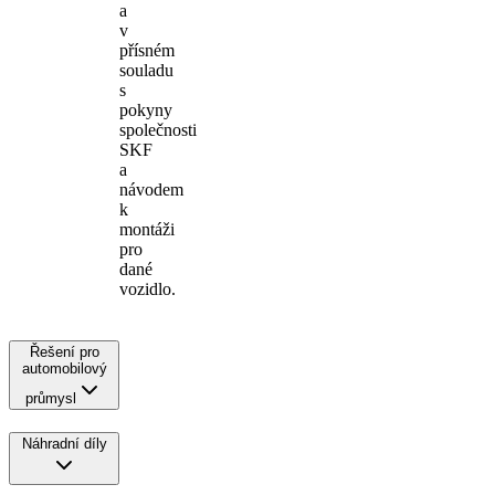
a
v
přísném
souladu
s
pokyny
společnosti
SKF
a
návodem
k
montáži
pro
dané
vozidlo.
Řešení pro
automobilový
průmysl
Náhradní díly