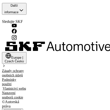
Další
informace
Sledujte SKF
Europe
|
Czech
Česko
Zásady ochrany
osobních údajů
Podmínky
použití
Vlastnictví webu
Nastavení
souborů cookie
©
Autorská
práva