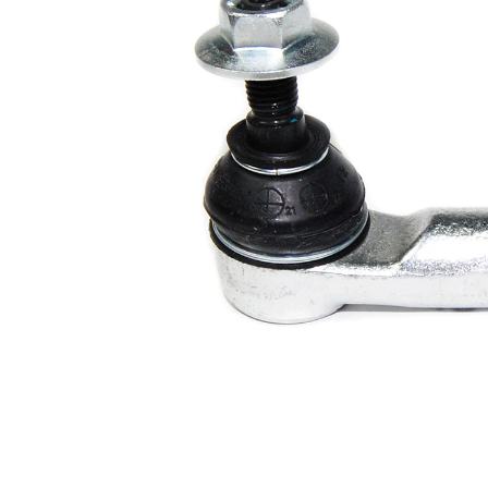
tukem
info
párová
VKDY
čísla
311017
výrobku