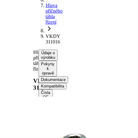
Hlava
příčného
táhla
řízení
VKDY
311016
Hlava
Údaje o
příčného
výrobku
táhla
Pokyny
řízení
k
opravě
Dokumentace
VKDY
Kompatibilita
311016
Čísla
OE
Informace o výrobku
Vlastnost
Hodnota
Doplňkový
se
výrobek/
syntetickým
doplňkové