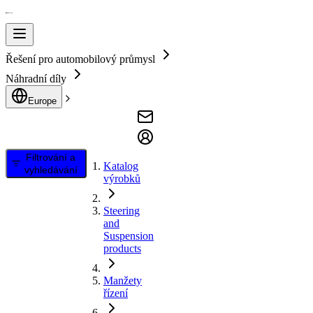
Řešení pro automobilový průmysl
Náhradní díly
Europe
Filtrování a
Katalog
vyhledávání
výrobků
Steering
and
Suspension
products
Manžety
řízení