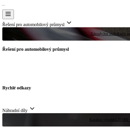
Řešení pro automobilový průmysl
Závody
Jen málokteré pr
Řešení pro automobilový průmysl
Rychlé odkazy
Náhradní díly
Katalog výrobků
20 000 