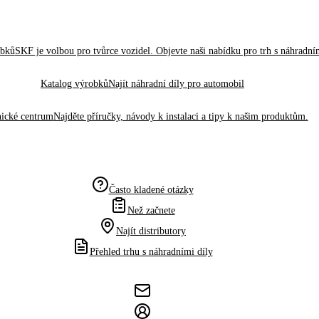
obků
SKF je volbou pro tvůrce vozidel. Objevte naši nabídku pro trh s náhradním
Katalog výrobků
Najít náhradní díly pro automobil
ické centrum
Najděte příručky, návody k instalaci a tipy k našim produktům.
Často kladené otázky
Než začnete
Najít distributory
Přehled trhu s náhradními díly