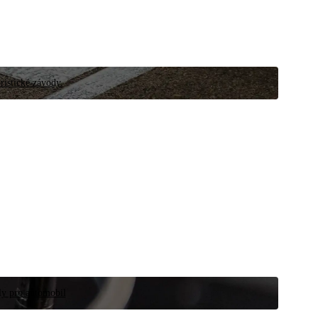
ristické závody.
íly pro automobil