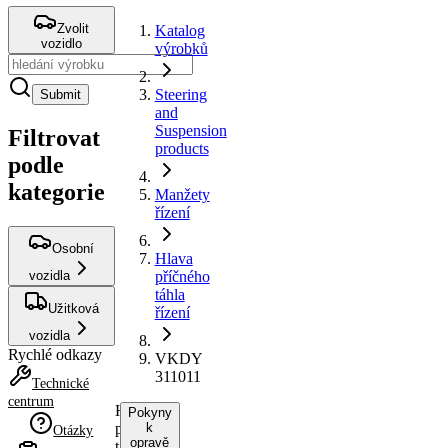
Zvolit
Katalog
vozidlo
výrobků
Steering
Submit
and
Suspension
Filtrovat
products
podle
kategorie
Manžety
řízení
Osobní
Hlava
vozidla
příčného
táhla
Užitková
řízení
vozidla
Rychlé odkazy
VKDY
311011
Technické
centrum
Hlava
Pokyny
příčného
k
Otázky
opravě
táhla