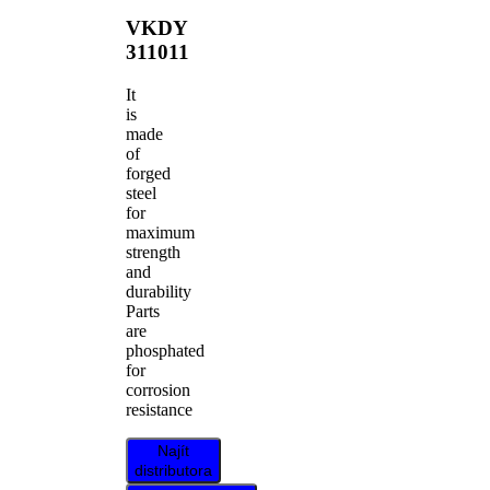
VKDY
311011
It
is
made
of
forged
steel
for
maximum
strength
and
durability
Parts
are
phosphated
for
corrosion
resistance
Najít
distributora