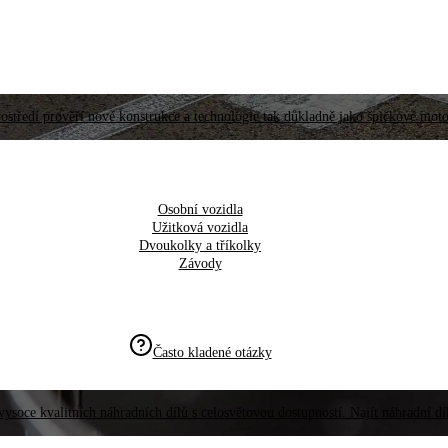
ostředí prověří nové konstrukce a technologie tak důkladně jako špičkové moto
Osobní vozidla
Užitková vozidla
Dvoukolky a tříkolky
Závody
Často kladené otázky
vysoce kvalitních náhradních dílů s celosvětovou dostupností. Najít náhradní d