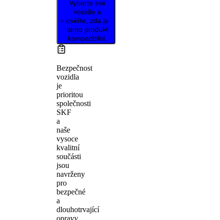
Vyberte své
vozidlo a
ověřte, zda je
tento produkt
kompatibilní.
Bezpečnost
vozidla
je
prioritou
společnosti
SKF
a
naše
vysoce
kvalitní
součásti
jsou
navrženy
pro
bezpečné
a
dlouhotrvající
opravy.