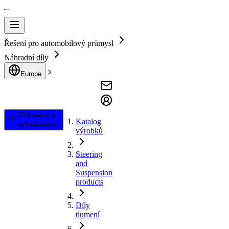
Řešení pro automobilový průmysl
Náhradní díly
Europe
Filtrování a
Katalog
vyhledávání
výrobků
Steering
and
Suspension
products
Díly
tlumení