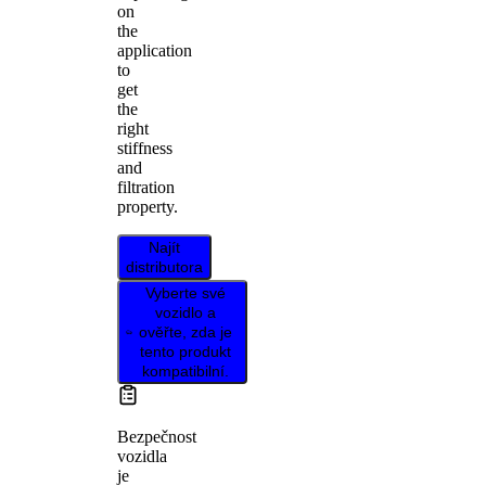
on
the
application
to
get
the
right
stiffness
and
filtration
property.
Najít
distributora
Vyberte své
vozidlo a
ověřte, zda je
tento produkt
kompatibilní.
Bezpečnost
vozidla
je