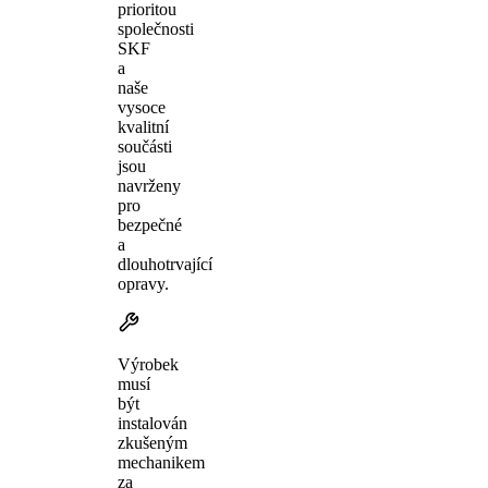
prioritou
společnosti
SKF
a
naše
vysoce
kvalitní
součásti
jsou
navrženy
pro
bezpečné
a
dlouhotrvající
opravy.
Výrobek
musí
být
instalován
zkušeným
mechanikem
za