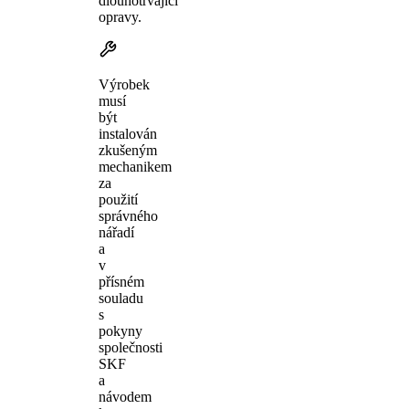
dlouhotrvající
opravy.
Výrobek
musí
být
instalován
zkušeným
mechanikem
za
použití
správného
nářadí
a
v
přísném
souladu
s
pokyny
společnosti
SKF
a
návodem