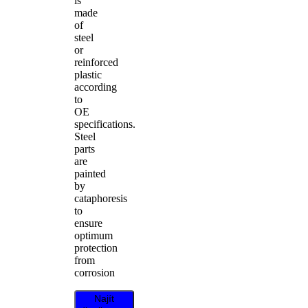
is
made
of
steel
or
reinforced
plastic
according
to
OE
specifications.
Steel
parts
are
painted
by
cataphoresis
to
ensure
optimum
protection
from
corrosion
Najít