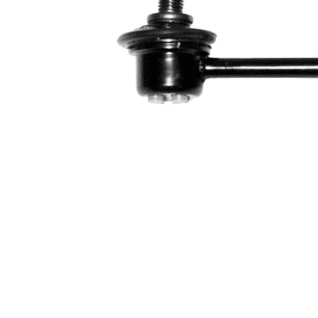
info
Rozměr
M10 x 1,25
závitu 1