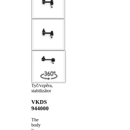
Tyč/vzpěra,
stabilizátor
VKDS
944000
The
body