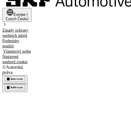
Europe
|
Czech
Česko
Zásady ochrany
osobních údajů
Podmínky
použití
Vlastnictví webu
Nastavení
souborů cookie
©
Autorská
práva