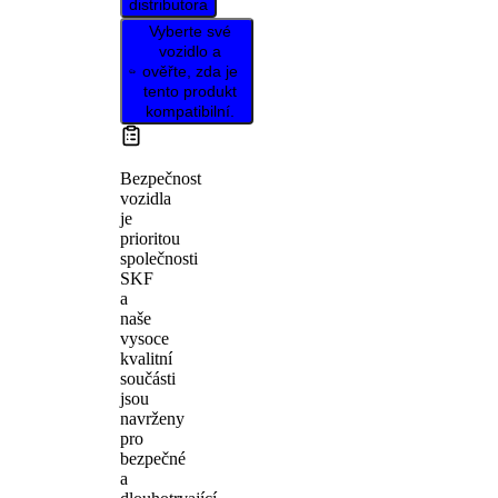
distributora
Vyberte své
vozidlo a
ověřte, zda je
tento produkt
kompatibilní.
Bezpečnost
vozidla
je
prioritou
společnosti
SKF
a
naše
vysoce
kvalitní
součásti
jsou
navrženy
pro
bezpečné
a