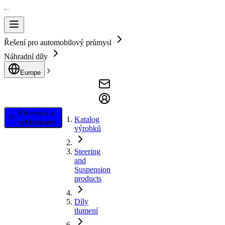
Řešení pro automobilový průmysl
Náhradní díly
Europe
Filtrování a
Katalog
vyhledávání
výrobků
Steering
and
Suspension
products
Díly
tlumení