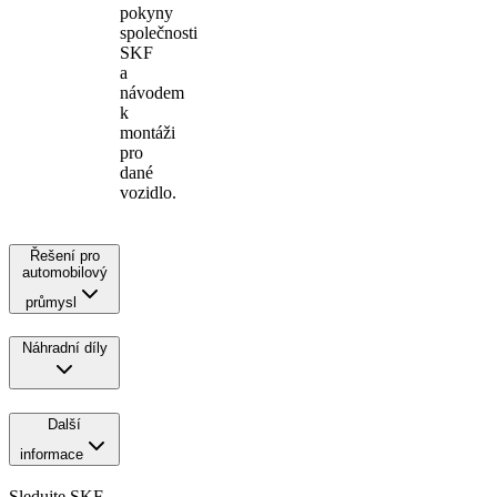
pokyny
společnosti
SKF
a
návodem
k
montáži
pro
dané
vozidlo.
Řešení pro
automobilový
průmysl
Náhradní díly
Další
informace
Sledujte SKF