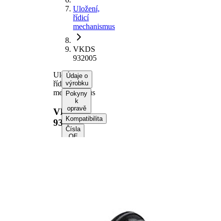
Uložení,
řídicí
mechanismus
VKDS
932005
Uložení,
Údaje o
řídicí
výrobku
mechanismus
Pokyny
k
opravě
VKDS
Kompatibilita
932005
Čísla
OE
Informace o
výrobku
Vlastnost
Hodnota
Délka
46 mm
Výška
77 mm
Vnější
41,5 mm