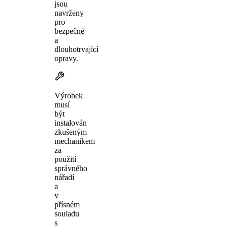
jsou
navrženy
pro
bezpečné
a
dlouhotrvající
opravy.
Výrobek
musí
být
instalován
zkušeným
mechanikem
za
použití
správného
nářadí
a
v
přísném
souladu
s