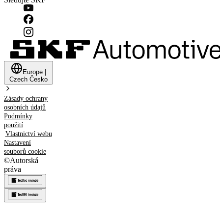
Europe
|
Czech
Česko
Zásady ochrany
osobních údajů
Podmínky
použití
Vlastnictví webu
Nastavení
souborů cookie
©
Autorská
práva