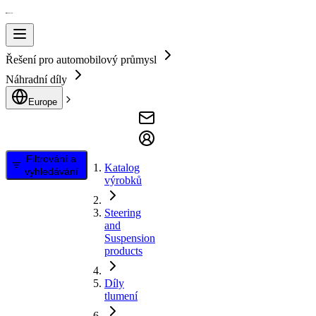
Řešení pro automobilový průmysl
Náhradní díly
Europe
Filtrování a
Katalog
vyhledávání
výrobků
Steering
and
Suspension
products
Díly
tlumení