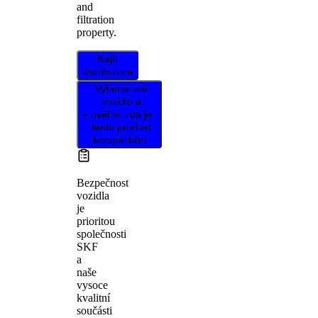
and
filtration
property.
Najít
distributora
Vyberte své
vozidlo a
ověřte, zda je
tento produkt
kompatibilní.
Bezpečnost
vozidla
je
prioritou
společnosti
SKF
a
naše
vysoce
kvalitní
součásti