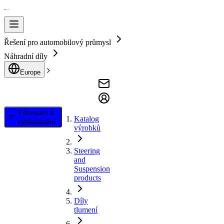
Řešení pro automobilový průmysl
Náhradní díly
Europe
Filtrování a
Katalog
vyhledávání
výrobků
Steering
and
Suspension
products
Díly
tlumení