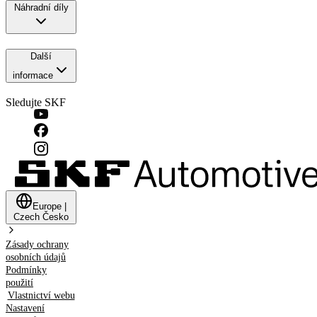
Náhradní díly
Další
informace
Sledujte SKF
Europe
|
Czech
Česko
Zásady ochrany
osobních údajů
Podmínky
použití
Vlastnictví webu
Nastavení