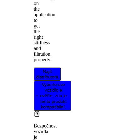
on
the
application
to
get
the
right
stiffness
and
filtration
property.
Najít
distributora
Vyberte své
vozidlo a
ověřte, zda je
tento produkt
kompatibilní.
Bezpečnost
vozidla
je