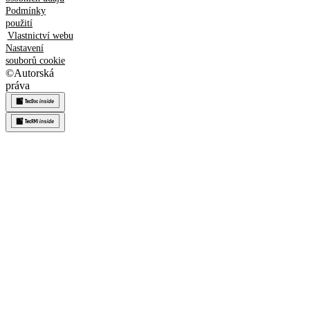
Podmínky
použití
Vlastnictví webu
Nastavení
souborů cookie
©
Autorská
práva