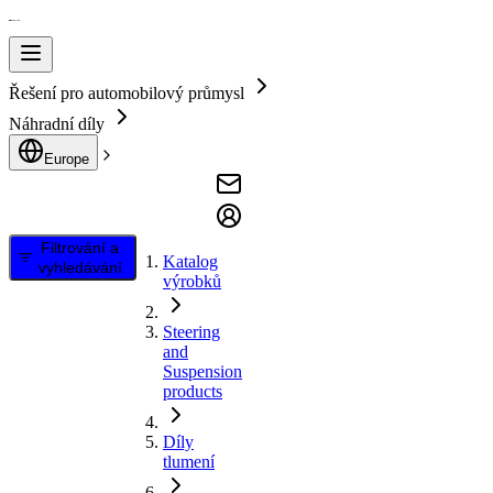
Řešení pro automobilový průmysl
Náhradní díly
Europe
Filtrování a
Katalog
vyhledávání
výrobků
Steering
and
Suspension
products
Díly
tlumení