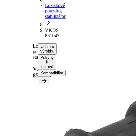
Ložiskové
pouzdro,
stabilizátor
VKDS
851043
Ložiskové
Údaje o
pouzdro,
výrobku
stabilizátor
Pokyny
k
opravě
VKDS
Kompatibilita
851043
Informace o
výrobku
Vlastnost
Hodnota
Výška
41 mm
vnitřní
23,6 mm
průměr