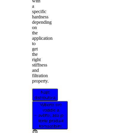
with
a
specific
hardness
depending
on
the
application
to
get
the
right
stiffness
and
filtration
property.
Najít
distributora
Vyberte své
vozidlo a
ověřte, zda je
tento produkt
kompatibilní.