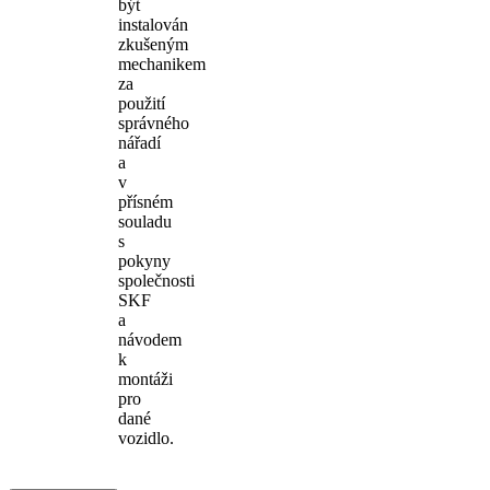
být
instalován
zkušeným
mechanikem
za
použití
správného
nářadí
a
v
přísném
souladu
s
pokyny
společnosti
SKF
a
návodem
k
montáži
pro
dané
vozidlo.