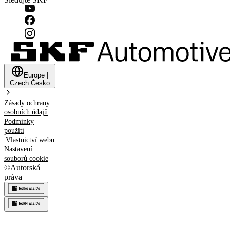
Europe
|
Czech
Česko
Zásady ochrany
osobních údajů
Podmínky
použití
Vlastnictví webu
Nastavení
souborů cookie
©
Autorská
práva