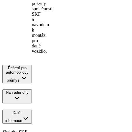
pokyny
společnosti
SKF
a
návodem
k
montáži
pro
dané
vozidlo.
Řešení pro
automobilový
průmysl
Náhradní díly
Další
informace
Sledujte SKF