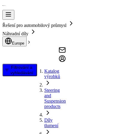
Řešení pro automobilový průmysl
Náhradní díly
Europe
Filtrování a
Katalog
vyhledávání
výrobků
Steering
and
Suspension
products
Díly
tlumení