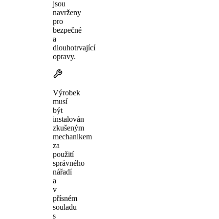
jsou
navrženy
pro
bezpečné
a
dlouhotrvající
opravy.
Výrobek
musí
být
instalován
zkušeným
mechanikem
za
použití
správného
nářadí
a
v
přísném
souladu
s