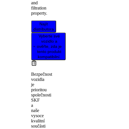
and
filtration
property.
Najít
distributora
Vyberte své
vozidlo a
ověřte, zda je
tento produkt
kompatibilní.
Bezpečnost
vozidla
je
prioritou
společnosti
SKF
a
naše
vysoce
kvalitní
součásti