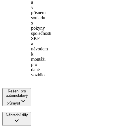
a
v
přísném
souladu
s
pokyny
společnosti
SKF
a
návodem
k
montáži
pro
dané
vozidlo.
Řešení pro
automobilový
průmysl
Náhradní díly