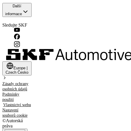
Další
informace
Sledujte SKF
Europe
|
Czech
Česko
Zásady ochrany
osobních údajů
Podmínky
použití
Vlastnictví webu
Nastavení
souborů cookie
©
Autorská
práva