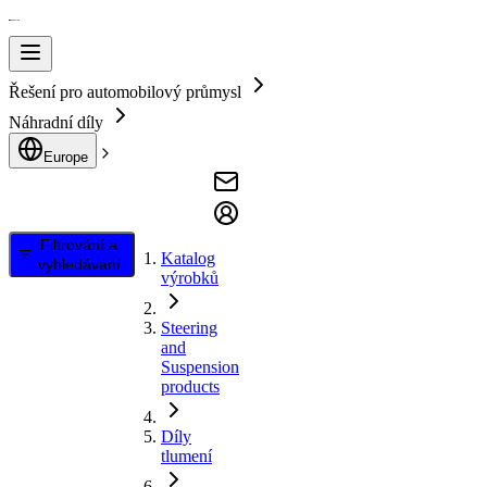
Řešení pro automobilový průmysl
Náhradní díly
Europe
Filtrování a
Katalog
vyhledávání
výrobků
Steering
and
Suspension
products
Díly
tlumení