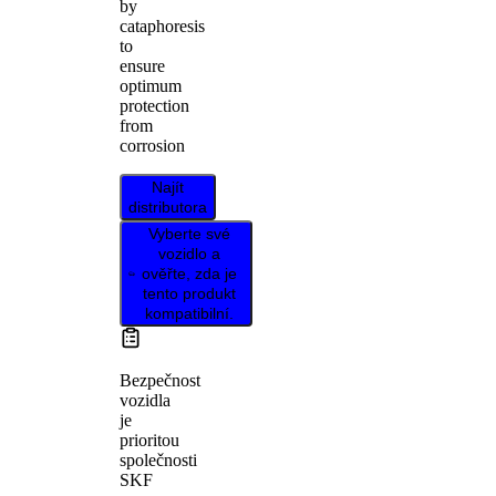
by
cataphoresis
to
ensure
optimum
protection
from
corrosion
Najít
distributora
Vyberte své
vozidlo a
ověřte, zda je
tento produkt
kompatibilní.
Bezpečnost
vozidla
je
prioritou
společnosti
SKF