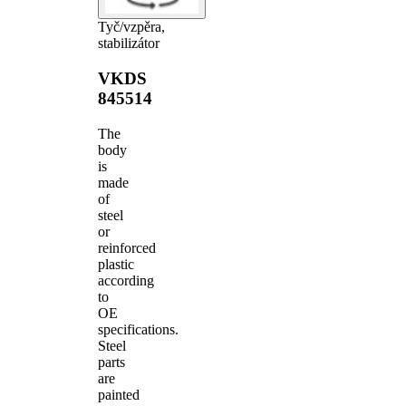
Tyč/vzpěra,
stabilizátor
VKDS
845514
The
body
is
made
of
steel
or
reinforced
plastic
according
to
OE
specifications.
Steel
parts
are
painted