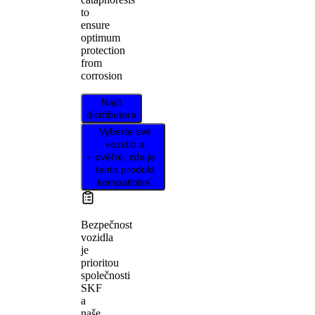
to
ensure
optimum
protection
from
corrosion
Najít
distributora
Vyberte své
vozidlo a
ověřte, zda je
tento produkt
kompatibilní.
Bezpečnost
vozidla
je
prioritou
společnosti
SKF
a
naše