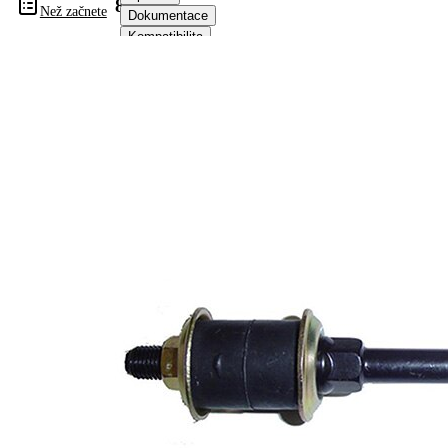
845044
Než začnete
Dokumentace
Kompatibilita
Čísla
OE
Informace o výrobku
Vlastnost
Hodnota
Délka
149,5 mm
Vnitřní
M10 x 1,25
závit
mm
Vnější
M12 x 1,25
závit
mm
spojovací
Tyč/vzpěra
tyč
Doplňkový
se
výrobek/
syntetickým
doplňkové
tukem
info