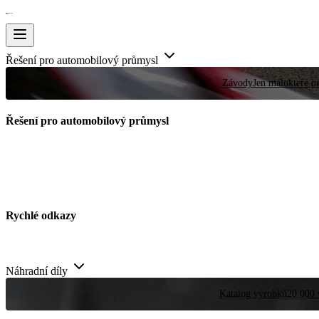
Řešení pro automobilový průmysl
Závody
Jen málokteré pr
Řešení pro automobilový průmysl
Rychlé odkazy
Náhradní díly
Katalog výrobků
20 000 