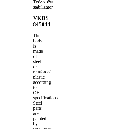
Tyč/vzpěra,
stabilizátor
VKDS
845044
The
body
is
made
of
steel
or
reinforced
plastic
according
to
OE
specifications.
Steel
parts
are
painted
by
cataphoresis