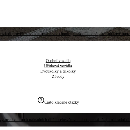
ostředí prověří nové konstrukce a technologie tak důkladně jako špičkové moto
Osobní vozidla
Užitková vozidla
Dvoukolky a tříkolky
Závody
Často kladené otázky
vysoce kvalitních náhradních dílů s celosvětovou dostupností. Najít náhradní d