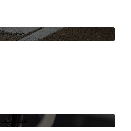
ristické závody.
íly pro automobil