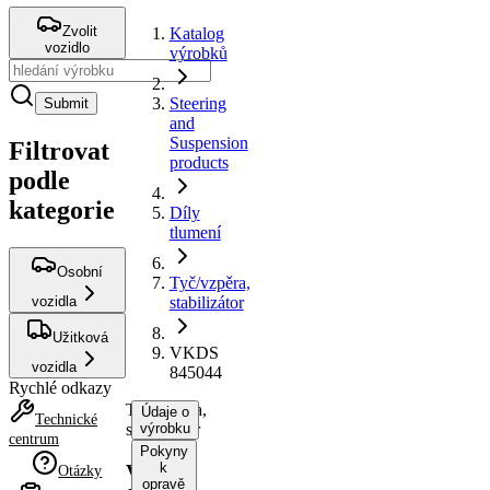
Zvolit
Katalog
vozidlo
výrobků
Steering
Submit
and
Suspension
Filtrovat
products
podle
kategorie
Díly
tlumení
Osobní
Tyč/vzpěra,
vozidla
stabilizátor
Užitková
VKDS
vozidla
845044
Rychlé odkazy
Tyč/vzpěra,
Údaje o
Technické
stabilizátor
výrobku
centrum
Pokyny
k
VKDS
Otázky
opravě