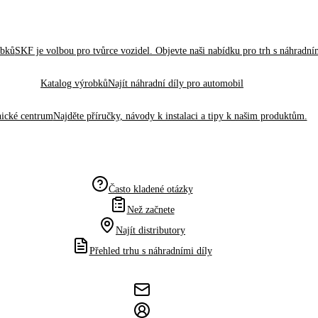
obků
SKF je volbou pro tvůrce vozidel. Objevte naši nabídku pro trh s náhradním
Katalog výrobků
Najít náhradní díly pro automobil
ické centrum
Najděte příručky, návody k instalaci a tipy k našim produktům.
Často kladené otázky
Než začnete
Najít distributory
Přehled trhu s náhradními díly