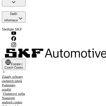
Další
informace
Sledujte SKF
Europe
|
Czech
Česko
Zásady ochrany
osobních údajů
Podmínky
použití
Vlastnictví webu
Nastavení
souborů cookie