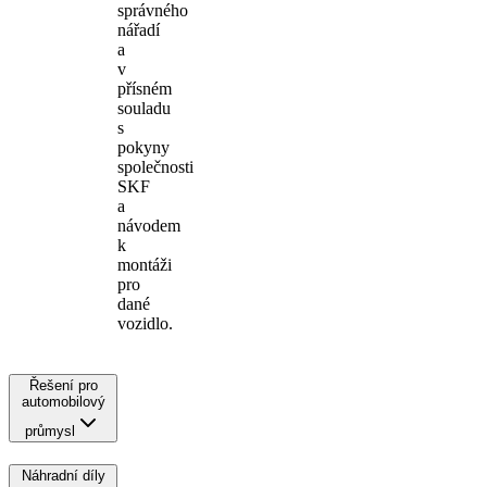
správného
nářadí
a
v
přísném
souladu
s
pokyny
společnosti
SKF
a
návodem
k
montáži
pro
dané
vozidlo.
Řešení pro
automobilový
průmysl
Náhradní díly