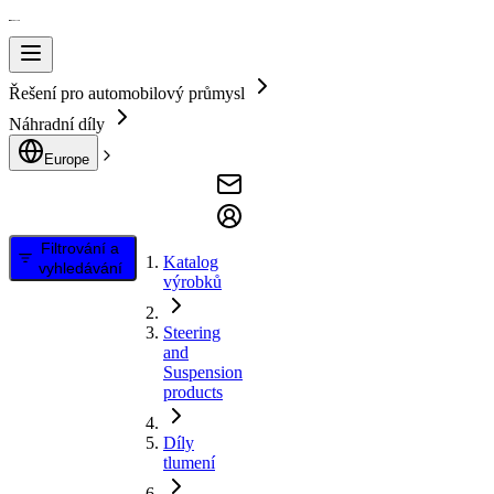
Řešení pro automobilový průmysl
Náhradní díly
Europe
Filtrování a
Katalog
vyhledávání
výrobků
Steering
and
Suspension
products
Díly
tlumení