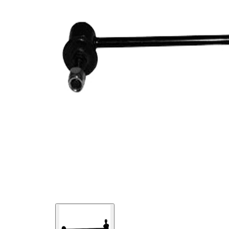
info
Rozměr
M10 x 1,25
závitu 1
párová
VKDS
čísla
845034
výrobku