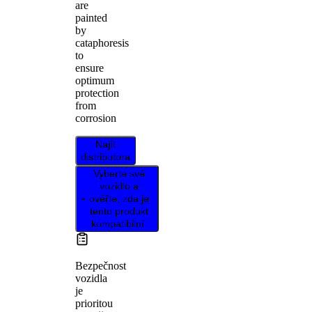
are
painted
by
cataphoresis
to
ensure
optimum
protection
from
corrosion
Najít
distributora
Vyberte své
vozidlo a
ověřte, zda je
tento produkt
kompatibilní.
Bezpečnost
vozidla
je
prioritou