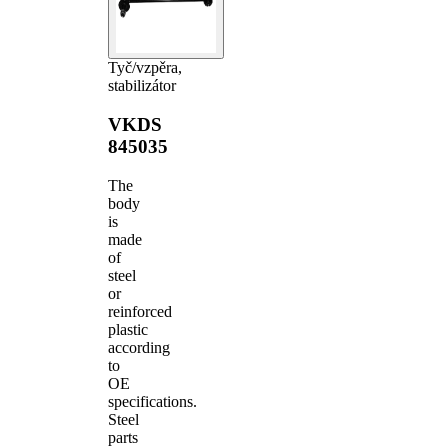
Tyč/vzpěra,
stabilizátor
VKDS
845035
The
body
is
made
of
steel
or
reinforced
plastic
according
to
OE
specifications.
Steel
parts