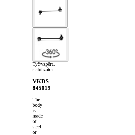
Tyč/vzpěra,
stabilizátor
VKDS
845019
The
body
is
made
of
steel
or