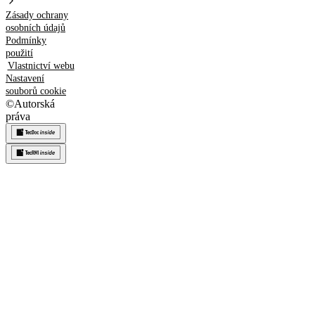
Zásady ochrany
osobních údajů
Podmínky
použití
Vlastnictví webu
Nastavení
souborů cookie
©
Autorská
práva