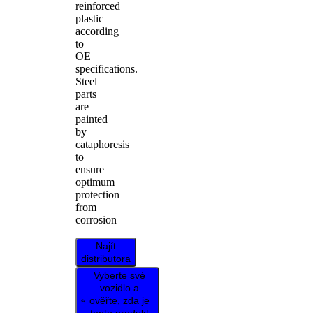
reinforced
plastic
according
to
OE
specifications.
Steel
parts
are
painted
by
cataphoresis
to
ensure
optimum
protection
from
corrosion
Najít
distributora
Vyberte své
vozidlo a
ověřte, zda je
tento produkt