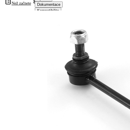
844015
Než začnete
Dokumentace
Kompatibilita
Informace o výrobku
Vlastnost
Hodnota
Délka
155 mm
spojovací
Tyč/vzpěra
tyč
Doplňkový
se
výrobek/
syntetickým
doplňkové
tukem
info
Rozměr
M10 x 1,25
závitu 1
párová
VKDS
čísla
844016
výrobku