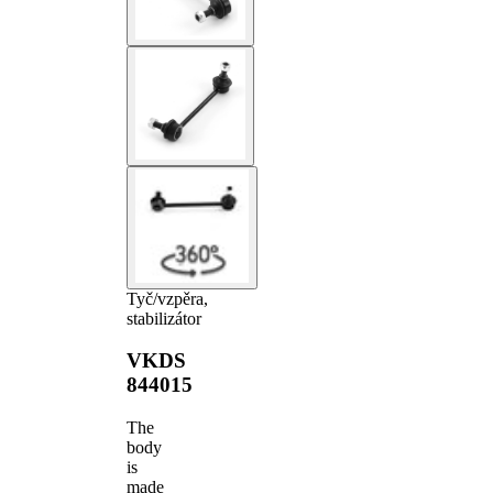
Tyč/vzpěra,
stabilizátor
VKDS
844015
The
body
is
made