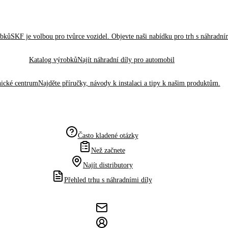
obků
SKF je volbou pro tvůrce vozidel. Objevte naši nabídku pro trh s náhradním
Katalog výrobků
Najít náhradní díly pro automobil
ické centrum
Najděte příručky, návody k instalaci a tipy k našim produktům.
Často kladené otázky
Než začnete
Najít distributory
Přehled trhu s náhradními díly