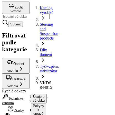
Zvolit
Katalog
vozidlo
výrobků
Steering
Submit
and
Suspension
Filtrovat
products
podle
kategorie
Díly
tlumení
Osobní
Tyč/vzpěra,
vozidla
stabilizátor
Užitková
VKDS
vozidla
844015
Rychlé odkazy
Tyč/vzpěra,
Údaje o
Technické
stabilizátor
výrobku
centrum
Pokyny
k
VKDS
Otázky
opravě