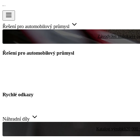
Řešení pro automobilový průmysl
Závody
Jen málokteré pr
Řešení pro automobilový průmysl
Rychlé odkazy
Náhradní díly
Katalog výrobků
20 000 