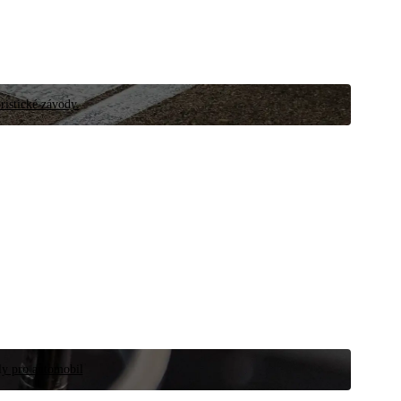
ristické závody.
íly pro automobil