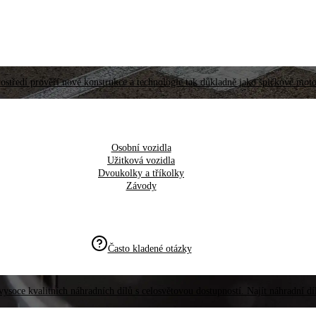
ostředí prověří nové konstrukce a technologie tak důkladně jako špičkové moto
Osobní vozidla
Užitková vozidla
Dvoukolky a tříkolky
Závody
Často kladené otázky
vysoce kvalitních náhradních dílů s celosvětovou dostupností. Najít náhradní d