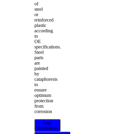
of
steel
or
reinforced
plastic
according
to
OE
specifications.
Steel
parts
are
painted
by
cataphoresis
to
ensure
optimum
protection
from
corrosion
Najít
distributora