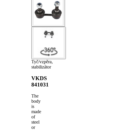
Tyč/vzpěra,
stabilizátor
VKDS
841031
The
body
is
made
of
steel
or