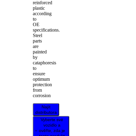
reinforced
plastic
according
to
OE
specifications.
Steel
parts
are
painted
by
cataphoresis
to
ensure
optimum
protection
from
corrosion
Najít
distributora
Vyberte své
vozidlo a
ověřte, zda je
tento produkt