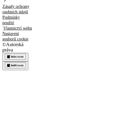
Zásady ochrany
osobních údajů
Podmínky
použití
Vlastnictví webu
Nastavení
souborů cookie
©
Autorská
práva