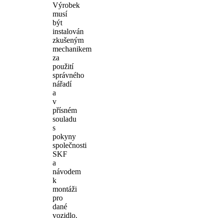
Výrobek
musí
být
instalován
zkušeným
mechanikem
za
použití
správného
nářadí
a
v
přísném
souladu
s
pokyny
společnosti
SKF
a
návodem
k
montáži
pro
dané
vozidlo.