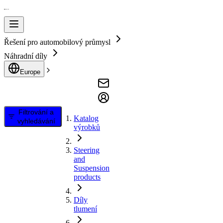
Řešení pro automobilový průmysl
Náhradní díly
Europe
Filtrování a
Katalog
vyhledávání
výrobků
Steering
and
Suspension
products
Díly
tlumení