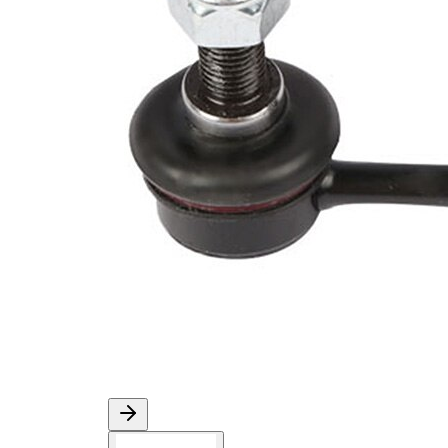
se
výrobek/
syntetickým
doplňkové
tukem
info