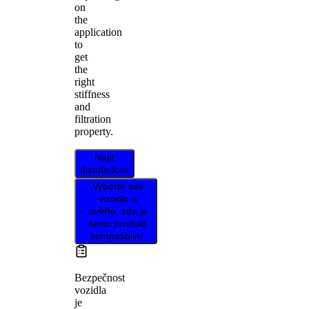
on
the
application
to
get
the
right
stiffness
and
filtration
property.
Najít
distributora
Vyberte své
vozidlo a
ověřte, zda je
tento produkt
kompatibilní.
Bezpečnost
vozidla
je