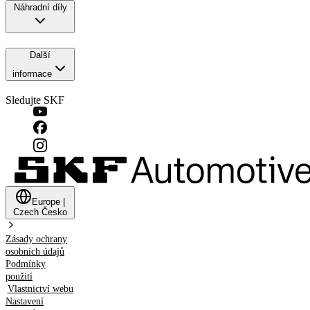
Náhradní díly
Další
informace
Sledujte SKF
Europe
|
Czech
Česko
Zásady ochrany
osobních údajů
Podmínky
použití
Vlastnictví webu
Nastavení