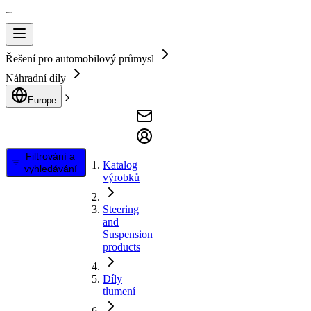
Řešení pro automobilový průmysl
Náhradní díly
Europe
Filtrování a
Katalog
vyhledávání
výrobků
Steering
and
Suspension
products
Díly
tlumení