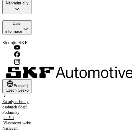
Náhradní díly
Další
informace
Sledujte SKF
Europe
|
Czech
Česko
Zásady ochrany
osobních údajů
Podmínky
použití
Vlastnictví webu
Nastavení