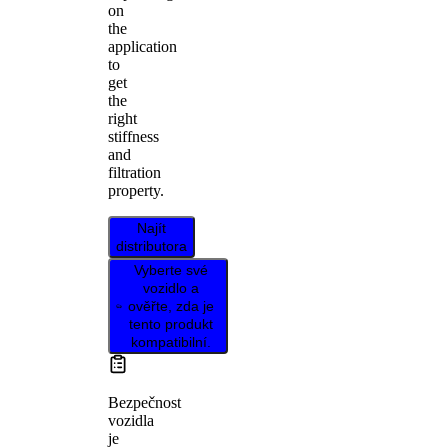
on
the
application
to
get
the
right
stiffness
and
filtration
property.
Najít
distributora
Vyberte své
vozidlo a
ověřte, zda je
tento produkt
kompatibilní.
Bezpečnost
vozidla
je