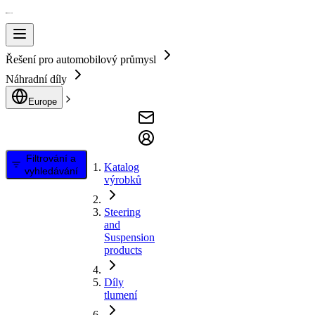
Řešení pro automobilový průmysl
Náhradní díly
Europe
Filtrování a
Katalog
vyhledávání
výrobků
Steering
and
Suspension
products
Díly
tlumení