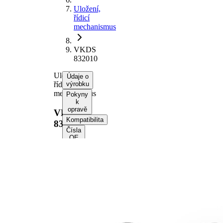
Uložení,
řídicí
mechanismus
VKDS
832010
Uložení,
Údaje o
řídicí
výrobku
mechanismus
Pokyny
k
opravě
VKDS
Kompatibilita
832010
Čísla
OE
Informace o
výrobku
Vlastnost
Hodnota
Výška
73,5 mm
vnitřní
14,2 mm
průměr