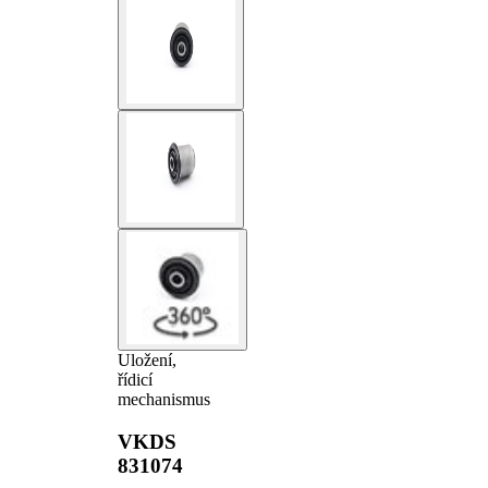
Uložení,
řídicí
mechanismus
VKDS
831074