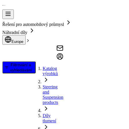
Řešení pro automobilový průmysl
Náhradní díly
Europe
Filtrování a
Katalog
vyhledávání
výrobků
Steering
and
Suspension
products
Díly
tlumení