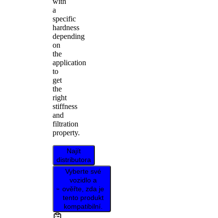
with
a
specific
hardness
depending
on
the
application
to
get
the
right
stiffness
and
filtration
property.
Najít
distributora
Vyberte své
vozidlo a
ověřte, zda je
tento produkt
kompatibilní.