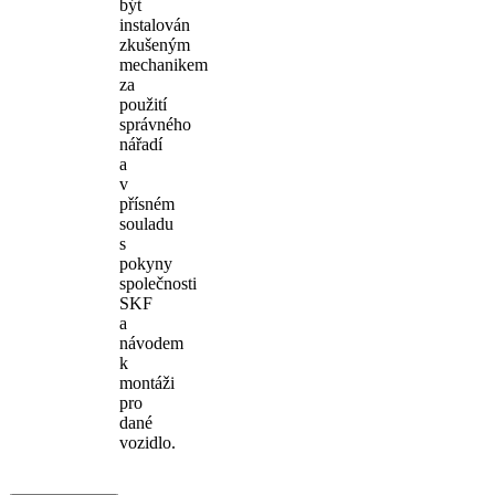
být
instalován
zkušeným
mechanikem
za
použití
správného
nářadí
a
v
přísném
souladu
s
pokyny
společnosti
SKF
a
návodem
k
montáži
pro
dané
vozidlo.