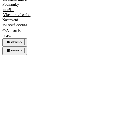
Podmínky
použití
Vlastnictví webu
Nastavení
souborů cookie
©
Autorská
práva