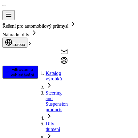
Řešení pro automobilový průmysl
Náhradní díly
Europe
Filtrování a
Katalog
vyhledávání
výrobků
Steering
and
Suspension
products
Díly
tlumení