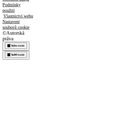
Podmínky
použití
Vlastnictví webu
Nastavení
souborů cookie
©
Autorská
práva