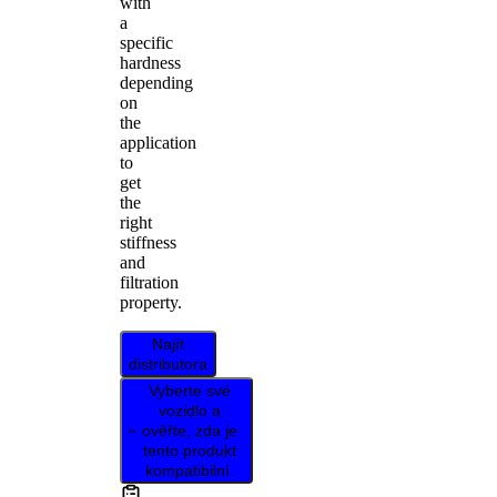
with
a
specific
hardness
depending
on
the
application
to
get
the
right
stiffness
and
filtration
property.
Najít
distributora
Vyberte své
vozidlo a
ověřte, zda je
tento produkt
kompatibilní.