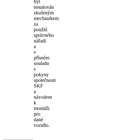
být
instalován
zkušeným
mechanikem
za
použití
správného
nářadí
a
v
přísném
souladu
s
pokyny
společnosti
SKF
a
návodem
k
montáži
pro
dané
vozidlo.