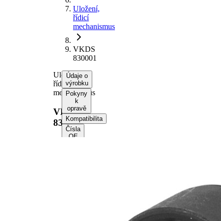
Uložení,
řídicí
mechanismus
VKDS
830001
Uložení,
Údaje o
řídicí
výrobku
mechanismus
Pokyny
k
opravě
VKDS
Kompatibilita
830001
Čísla
OE
Informace o
výrobku
Vlastnost
Hodnota
Výška
46 mm
vnitřní
12,3 mm
průměr