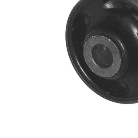
Vnější
60,2 mm
průměr