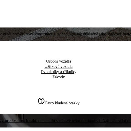
ostředí prověří nové konstrukce a technologie tak důkladně jako špičkové moto
Osobní vozidla
Užitková vozidla
Dvoukolky a tříkolky
Závody
Často kladené otázky
vysoce kvalitních náhradních dílů s celosvětovou dostupností. Najít náhradní d