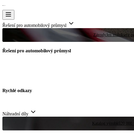
Řešení pro automobilový průmysl
Závody
Jen málokteré pr
Řešení pro automobilový průmysl
Rychlé odkazy
Náhradní díly
Katalog výrobků
20 000 