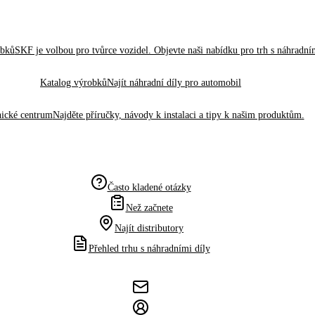
obků
SKF je volbou pro tvůrce vozidel. Objevte naši nabídku pro trh s náhradním
Katalog výrobků
Najít náhradní díly pro automobil
ické centrum
Najděte příručky, návody k instalaci a tipy k našim produktům.
Často kladené otázky
Než začnete
Najít distributory
Přehled trhu s náhradními díly