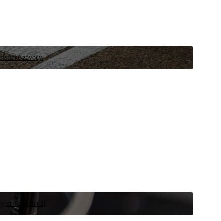
ristické závody.
íly pro automobil