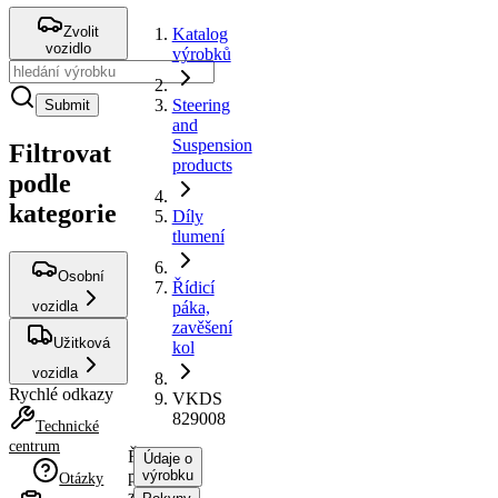
Zvolit
Katalog
vozidlo
výrobků
Steering
Submit
and
Suspension
Filtrovat
products
podle
kategorie
Díly
tlumení
Osobní
Řídicí
vozidla
páka,
zavěšení
Užitková
kol
vozidla
Rychlé odkazy
VKDS
829008
Technické
centrum
Řídicí
Údaje o
páka,
výrobku
Otázky
zavěšení