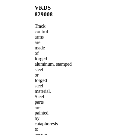
VKDS
829008
Track
control
arms
are
made
of
forged
aluminum, stamped
steel
or
forged
steel
material.
Steel
parts
are
painted
by
cataphoresis
to
ensure