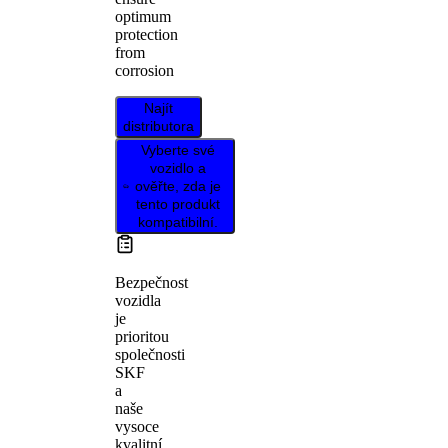
optimum
protection
from
corrosion
Najít
distributora
Vyberte své
vozidlo a
ověřte, zda je
tento produkt
kompatibilní.
Bezpečnost
vozidla
je
prioritou
společnosti
SKF
a
naše
vysoce
kvalitní