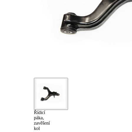
Řídicí
páka,
zavěšení
kol