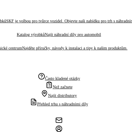
obků
SKF je volbou pro tvůrce vozidel. Objevte naši nabídku pro trh s náhradním
Katalog výrobků
Najít náhradní díly pro automobil
ické centrum
Najděte příručky, návody k instalaci a tipy k našim produktům.
Často kladené otázky
Než začnete
Najít distributory
Přehled trhu s náhradními díly