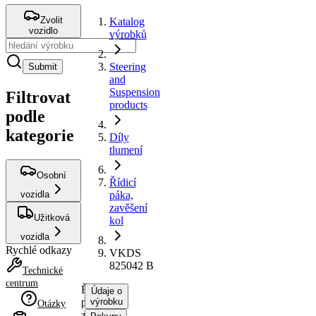
Zvolit
Katalog
vozidlo
výrobků
Steering
Submit
and
Suspension
Filtrovat
products
podle
kategorie
Díly
tlumení
Osobní
Řídicí
vozidla
páka,
zavěšení
Užitková
kol
vozidla
Rychlé odkazy
VKDS
825042 B
Technické
centrum
Řídicí
Údaje o
páka,
výrobku
Otázky
zavěšení