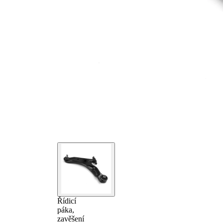
Řídicí
páka,
zavěšení