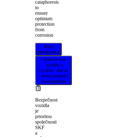
cataphoresis
to
ensure
optimum
protection
from
corrosion
Najít
distributora
Vyberte své
vozidlo a
ověřte, zda je
tento produkt
kompatibilní.
Bezpečnost
vozidla
je
prioritou
společnosti
SKF
a