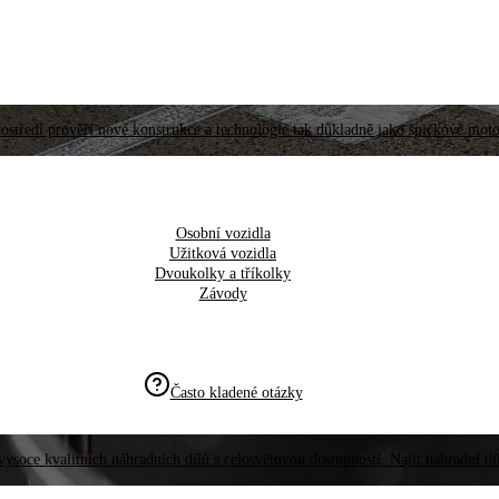
ostředí prověří nové konstrukce a technologie tak důkladně jako špičkové moto
Osobní vozidla
Užitková vozidla
Dvoukolky a tříkolky
Závody
Často kladené otázky
vysoce kvalitních náhradních dílů s celosvětovou dostupností. Najít náhradní d