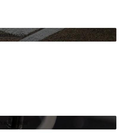
ristické závody.
íly pro automobil