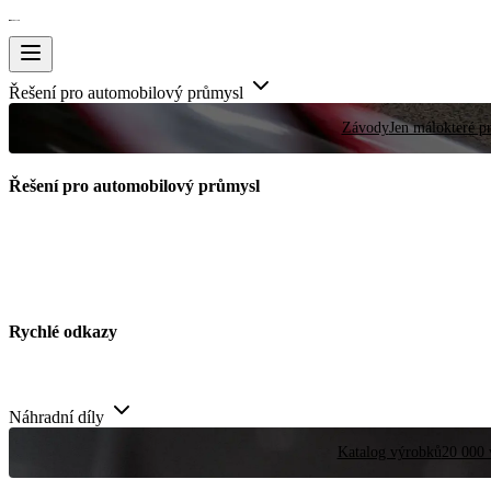
Řešení pro automobilový průmysl
Závody
Jen málokteré pr
Řešení pro automobilový průmysl
Rychlé odkazy
Náhradní díly
Katalog výrobků
20 000 