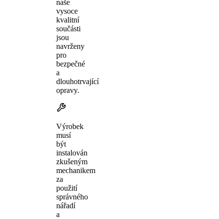
naše
vysoce
kvalitní
součásti
jsou
navrženy
pro
bezpečné
a
dlouhotrvající
opravy.
Výrobek
musí
být
instalován
zkušeným
mechanikem
za
použití
správného
nářadí
a