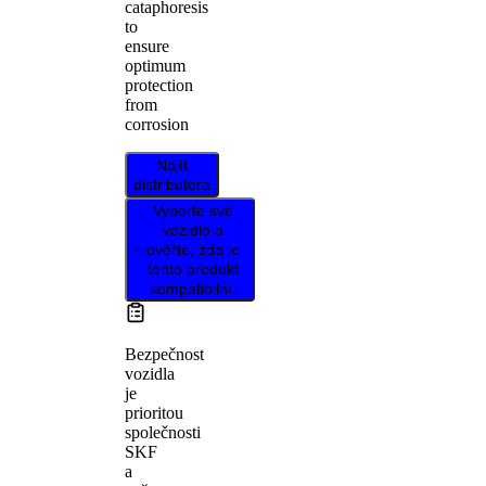
cataphoresis
to
ensure
optimum
protection
from
corrosion
Najít
distributora
Vyberte své
vozidlo a
ověřte, zda je
tento produkt
kompatibilní.
Bezpečnost
vozidla
je
prioritou
společnosti
SKF
a