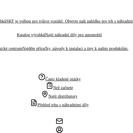
obků
SKF je volbou pro tvůrce vozidel. Objevte naši nabídku pro trh s náhradním
Katalog výrobků
Najít náhradní díly pro automobil
ické centrum
Najděte příručky, návody k instalaci a tipy k našim produktům.
Často kladené otázky
Než začnete
Najít distributory
Přehled trhu s náhradními díly