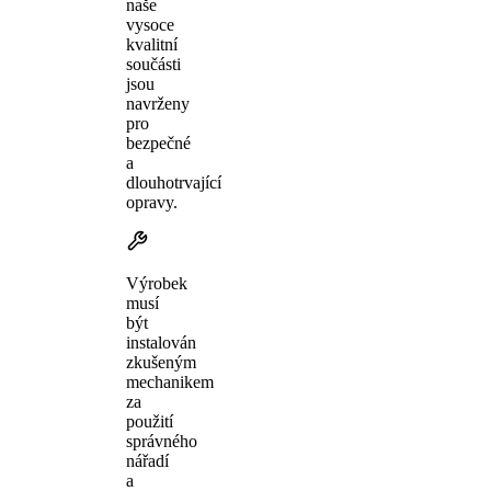
naše
vysoce
kvalitní
součásti
jsou
navrženy
pro
bezpečné
a
dlouhotrvající
opravy.
Výrobek
musí
být
instalován
zkušeným
mechanikem
za
použití
správného
nářadí
a