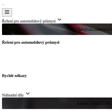
Řešení pro automobilový průmysl
Závody
Jen málokteré pr
Řešení pro automobilový průmysl
Rychlé odkazy
Náhradní díly
Katalog výrobků
20 000 