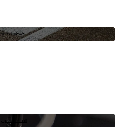
ristické závody.
íly pro automobil