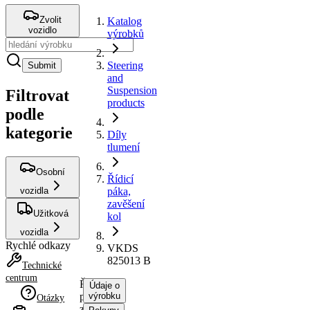
Zvolit
Katalog
vozidlo
výrobků
Steering
Submit
and
Suspension
Filtrovat
products
podle
kategorie
Díly
tlumení
Osobní
Řídicí
vozidla
páka,
zavěšení
Užitková
kol
vozidla
Rychlé odkazy
VKDS
825013 B
Technické
centrum
Řídicí
Údaje o
páka,
výrobku
Otázky
zavěšení