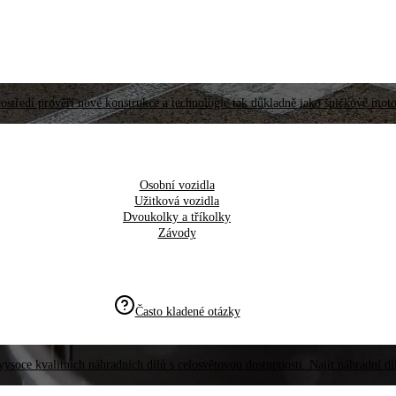
ostředí prověří nové konstrukce a technologie tak důkladně jako špičkové moto
Osobní vozidla
Užitková vozidla
Dvoukolky a tříkolky
Závody
Často kladené otázky
vysoce kvalitních náhradních dílů s celosvětovou dostupností. Najít náhradní d