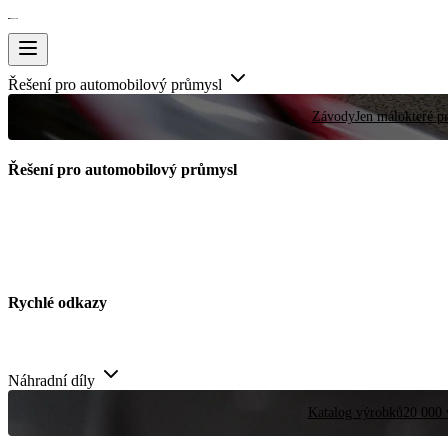
Řešení pro automobilový průmysl
Závody
Jen málokteré pr
Řešení pro automobilový průmysl
Rychlé odkazy
Náhradní díly
Katalog výrobků
20 000 