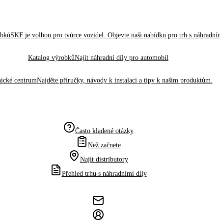
obků
SKF je volbou pro tvůrce vozidel. Objevte naši nabídku pro trh s náhradním
Katalog výrobků
Najít náhradní díly pro automobil
ické centrum
Najděte příručky, návody k instalaci a tipy k našim produktům.
Často kladené otázky
Než začnete
Najít distributory
Přehled trhu s náhradními díly