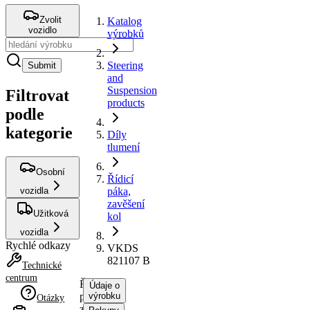
Zvolit
Katalog
vozidlo
výrobků
Steering
Submit
and
Suspension
Filtrovat
products
podle
kategorie
Díly
tlumení
Osobní
Řídicí
vozidla
páka,
zavěšení
Užitková
kol
vozidla
Rychlé odkazy
VKDS
821107 B
Technické
centrum
Řídicí
Údaje o
páka,
výrobku
Otázky
zavěšení