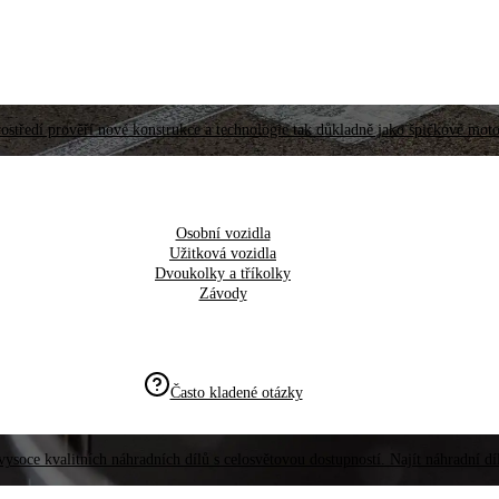
ostředí prověří nové konstrukce a technologie tak důkladně jako špičkové moto
Osobní vozidla
Užitková vozidla
Dvoukolky a tříkolky
Závody
Často kladené otázky
vysoce kvalitních náhradních dílů s celosvětovou dostupností. Najít náhradní d