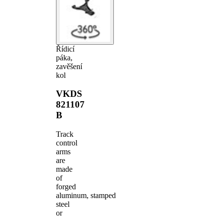
Řídicí
páka,
zavěšení
kol
VKDS
821107
B
Track
control
arms
are
made
of
forged
aluminum, stamped
steel
or