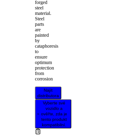
forged
steel
material.
Steel
parts
are
painted
by
cataphoresis
to
ensure
optimum
protection
from
corrosion
Najít
distributora
Vyberte své
vozidlo a
ověřte, zda je
tento produkt
kompatibilní.