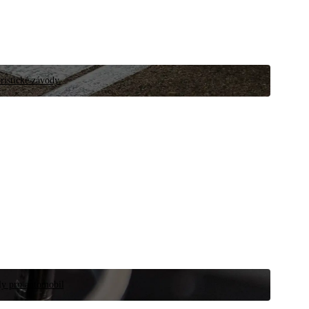
ristické závody.
íly pro automobil