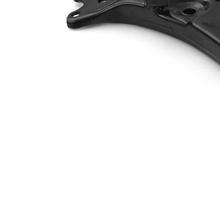
párová čísla
VKDS 821054
výrobku