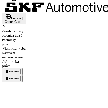
Europe
|
Czech
Česko
Zásady ochrany
osobních údajů
Podmínky
použití
Vlastnictví webu
Nastavení
souborů cookie
©
Autorská
práva