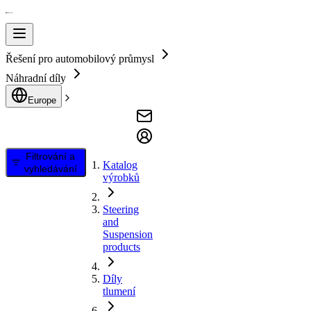
Řešení pro automobilový průmysl
Náhradní díly
Europe
Filtrování a
Katalog
vyhledávání
výrobků
Steering
and
Suspension
products
Díly
tlumení