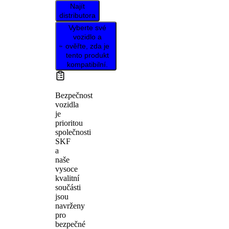
Najít
distributora
Vyberte své
vozidlo a
ověřte, zda je
tento produkt
kompatibilní.
Bezpečnost
vozidla
je
prioritou
společnosti
SKF
a
naše
vysoce
kvalitní
součásti
jsou
navrženy
pro
bezpečné