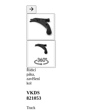
Řídicí
páka,
zavěšení
kol
VKDS
821053
Track