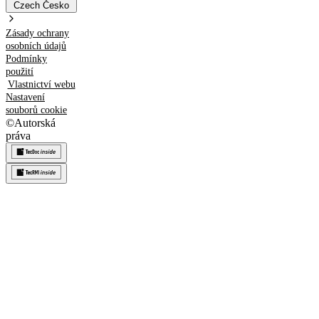
Czech
Česko
Zásady ochrany
osobních údajů
Podmínky
použití
Vlastnictví webu
Nastavení
souborů cookie
©
Autorská
práva