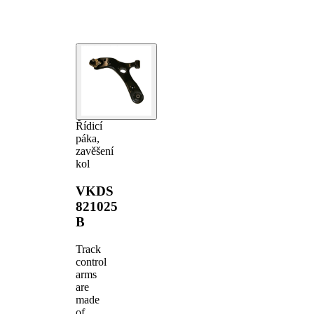
Řídicí
páka,
zavěšení
kol
VKDS
821025
B
Track
control
arms
are
made
of