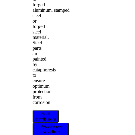
forged
aluminum, stamped
steel
or
forged
steel
material.
Steel
parts
are
painted
by
cataphoresis
to
ensure
optimum
protection
from
corrosion
Najít
distributora
Vyberte své
vozidlo a