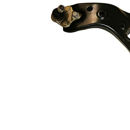
Doplňkový
se
výrobek/
syntetickým
doplňkové
tukem
info
párová
VKDS
čísla
821026 B
výrobku