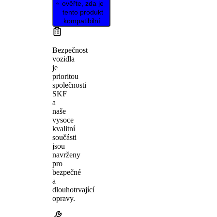
ověřte, zda je
tento produkt
kompatibilní.
Bezpečnost
vozidla
je
prioritou
společnosti
SKF
a
naše
vysoce
kvalitní
součásti
jsou
navrženy
pro
bezpečné
a
dlouhotrvající
opravy.