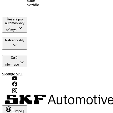
dané
vozidlo.
Řešení pro
automobilový
průmysl
Náhradní díly
Další
informace
Sledujte SKF
Europe
|