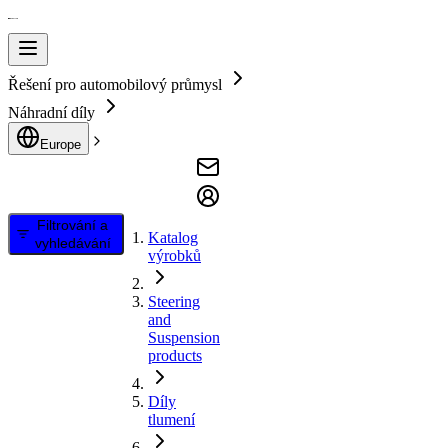
Řešení pro automobilový průmysl
Náhradní díly
Europe
Filtrování a
Katalog
vyhledávání
výrobků
Steering
and
Suspension
products
Díly
tlumení