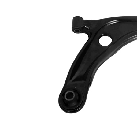
Typ spojení
příčné rameno
Doplňkový
se syntetickým
výrobek/
tukem
doplňkové info
s
Doplňující
nosným-/vodicím
výrobek/info 2
kloubem
Rozměr závitu
M12 x 1,25
1
Konstrukce/typ
trojúhelníkové
ramene
rameno
párová čísla
VKDS 821010
výrobku
B