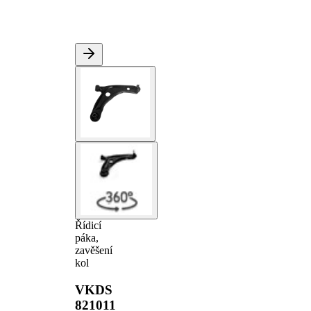
Řídicí
páka,
zavěšení
kol
VKDS
821011