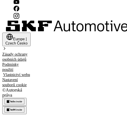
Europe
|
Czech
Česko
Zásady ochrany
osobních údajů
Podmínky
použití
Vlastnictví webu
Nastavení
souborů cookie
©
Autorská
práva