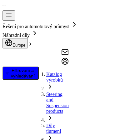
Řešení pro automobilový průmysl
Náhradní díly
Europe
Filtrování a
Katalog
vyhledávání
výrobků
Steering
and
Suspension
products
Díly
tlumení