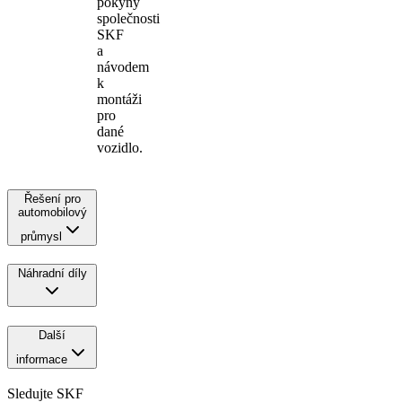
pokyny
společnosti
SKF
a
návodem
k
montáži
pro
dané
vozidlo.
Řešení pro
automobilový
průmysl
Náhradní díly
Další
informace
Sledujte SKF