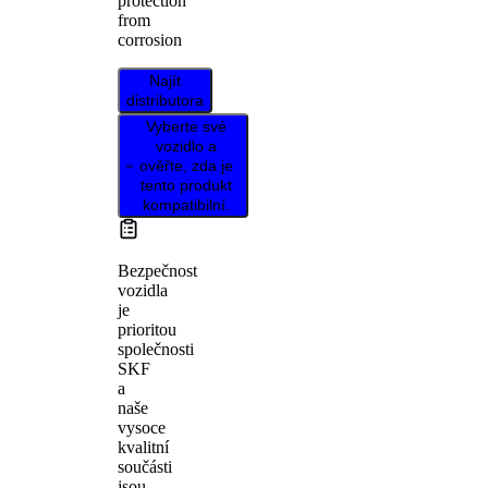
protection
from
corrosion
Najít
distributora
Vyberte své
vozidlo a
ověřte, zda je
tento produkt
kompatibilní.
Bezpečnost
vozidla
je
prioritou
společnosti
SKF
a
naše
vysoce
kvalitní
součásti
jsou