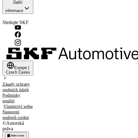
Další
informace
Sledujte SKF
Europe
|
Czech
Česko
Zásady ochrany
osobních údajů
Podmínky
použití
Vlastnictví webu
Nastavení
souborů cookie
©
Autorská
práva