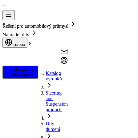
Řešení pro automobilový průmysl
Náhradní díly
Europe
Filtrování a
Katalog
vyhledávání
výrobků
Steering
and
Suspension
products
Díly
tlumení