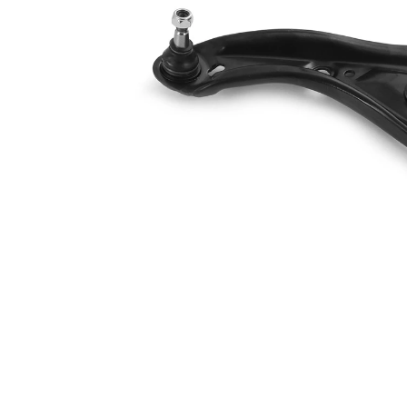
párová čísla
VKDS 821007
výrobku
B