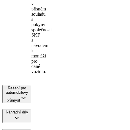
v
přísném
souladu
s
pokyny
společnosti
SKF
a
návodem
k
montáži
pro
dané
vozidlo.
Řešení pro
automobilový
průmysl
Náhradní díly