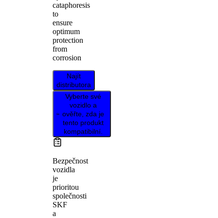
cataphoresis
to
ensure
optimum
protection
from
corrosion
Najít
distributora
Vyberte své
vozidlo a
ověřte, zda je
tento produkt
kompatibilní.
Bezpečnost
vozidla
je
prioritou
společnosti
SKF
a