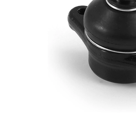
Rozměr
M14 x 1,5
závitu 1