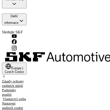
Další
informace
Sledujte SKF
Europe
|
Czech
Česko
Zásady ochrany
osobních údajů
Podmínky
použití
Vlastnictví webu
Nastavení
souborů cookie