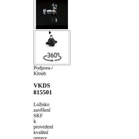
Podpora-/
Kloub
VKDS
815501
Ložisko
zavěšení
SKF
k
provedení
kvalitní
opravy