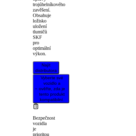
trojúhelníkového
zavěšení.
Obsahuje
ložisko
uložení
tlumičů
SKF
pro
optimální
výkon.
Najít
distributora
Vyberte své
vozidlo a
ověřte, zda je
tento produkt
kompatibilní.
Bezpečnost
vozidla
je
prioritou