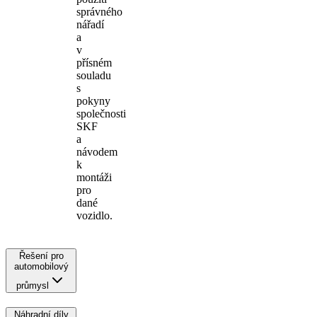
správného
nářadí
a
v
přísném
souladu
s
pokyny
společnosti
SKF
a
návodem
k
montáži
pro
dané
vozidlo.
Řešení pro
automobilový
průmysl
Náhradní díly