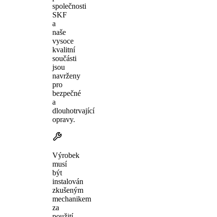
společnosti
SKF
a
naše
vysoce
kvalitní
součásti
jsou
navrženy
pro
bezpečné
a
dlouhotrvající
opravy.
Výrobek
musí
být
instalován
zkušeným
mechanikem
za
použití