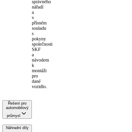
správného
nářadí
a
v
přísném
souladu
s
pokyny
společnosti
SKF
a
návodem
k
montáži
pro
dané
vozidlo.
Řešení pro
automobilový
průmysl
Náhradní díly