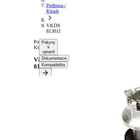
Podpora-/
Kloub
VKDS
813011
Podpora-/
Pokyny
Kloub
k
opravě
Dokumentace
VKDS
Kompatibilita
813011
Vyberte
své
vozidlo a
získejte
pokyny k
opravě