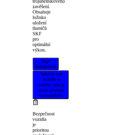
trojúhelníkového
zavěšení.
Obsahuje
ložisko
uložení
tlumičů
SKF
pro
optimální
výkon.
Najít
distributora
Vyberte své
vozidlo a
ověřte, zda je
tento produkt
kompatibilní.
Bezpečnost
vozidla
je
prioritou