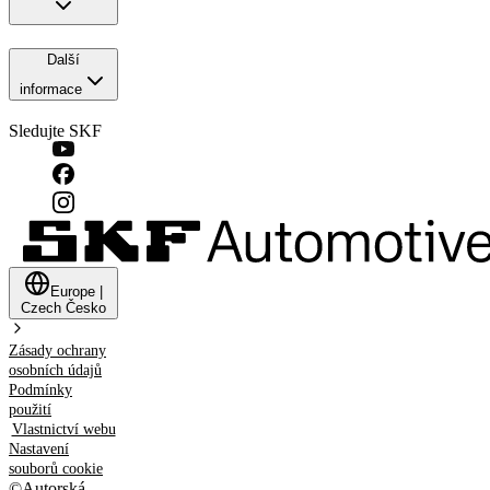
Další
informace
Sledujte SKF
Europe
|
Czech
Česko
Zásady ochrany
osobních údajů
Podmínky
použití
Vlastnictví webu
Nastavení
souborů cookie
©
Autorská