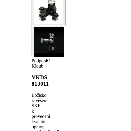
Podpora-/
Kloub
VKDS
813011
Ložisko
zavěšení
SKF
k
provedení
kvalitní
opravy