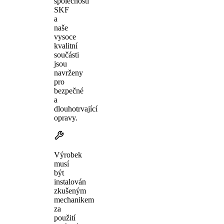
společnosti
SKF
a
naše
vysoce
kvalitní
součásti
jsou
navrženy
pro
bezpečné
a
dlouhotrvající
opravy.
Výrobek
musí
být
instalován
zkušeným
mechanikem
za
použití