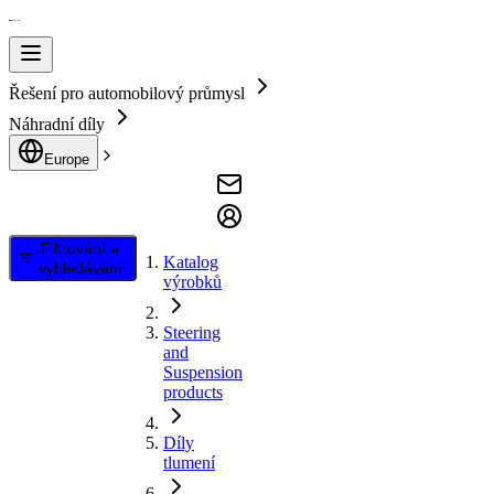
Řešení pro automobilový průmysl
Náhradní díly
Europe
Filtrování a
Katalog
vyhledávání
výrobků
Steering
and
Suspension
products
Díly
tlumení